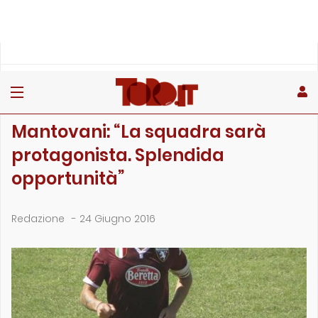
»
»
Home
Archivio
Mantovani: “La squadra sarà protagonista. Splendida o…
ARCHIVIO
Mantovani: “La squadra sarà
protagonista. Splendida
opportunità”
Redazione
-
24 Giugno 2016