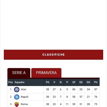
CLASSIFICHE
SERIE A
PRIMAVERA
Pos
Squadra
PG
V
N
P
GF
GS
DG
Pti
Inter
1
38
27
6
5
89
35
54
87
Napoli
2
38
23
7
8
58
37
21
76
Roma
3
38
23
4
11
59
31
28
73