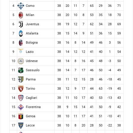
Como
4
38
20
11
7
65
29
36
71
Milan
5
38
20
10
8
53
35
18
70
Juventus
6
38
19
12
7
62
34
28
69
Atalanta
7
38
15
14
9
51
36
15
59
Bologna
8
38
16
8
14
49
46
3
56
Lazio
9
38
14
12
12
41
40
1
54
Udinese
10
38
14
8
16
45
48
-3
50
Sassuolo
11
38
14
7
17
46
50
-4
49
Parma
12
38
11
12
15
28
46
-18
45
Torino
13
38
12
9
17
44
63
-19
45
Cagliari
14
38
11
10
17
40
53
-13
43
Fiorentina
15
38
9
15
14
41
50
-9
42
Genoa
16
38
10
11
17
41
51
-10
41
Lecce
17
38
10
8
20
28
50
-22
38