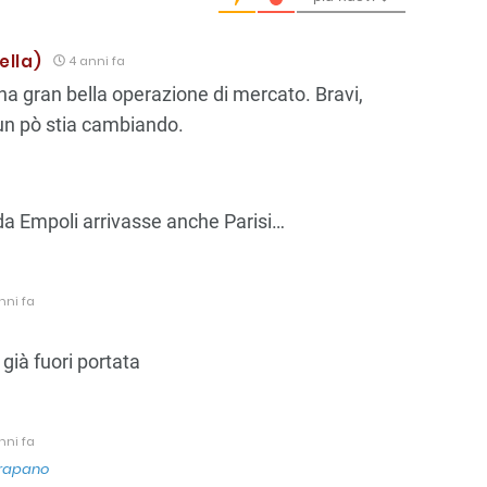
ella)
4 anni fa
a gran bella operazione di mercato. Bravi,
un pò stia cambiando.
a Empoli arrivasse anche Parisi…
nni fa
 già fuori portata
nni fa
rapano