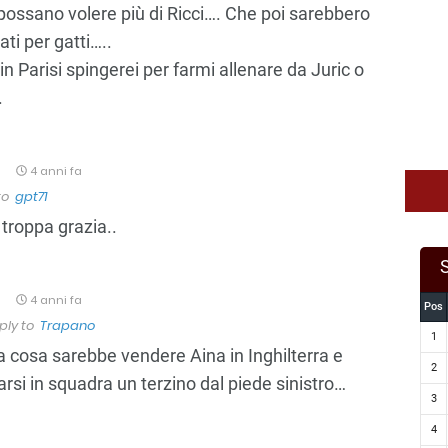
ossano volere più di Ricci…. Che poi sarebbero
ati per gatti…..
 in Parisi spingerei per farmi allenare da Juric o
.
o
4 anni fa
to
gpt71
troppa grazia..
1
4 anni fa
Pos
ply to
Trapano
1
 cosa sarebbe vendere Aina in Inghilterra e
2
varsi in squadra un terzino dal piede sinistro…
3
4