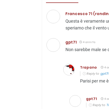
Francesco 71 (rondin
Questa è veramente un
speriamo che il vento 
gpt71
4 anni fa
Non sarebbe male se d
Trapano
4 a
Reply to
gpt71
Parisi per me è
gpt71
4 a
Reply to
T