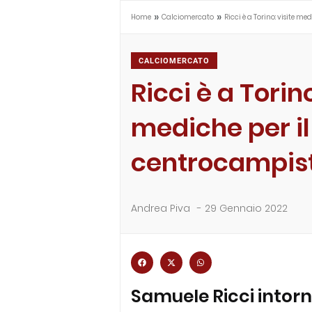
»
»
Home
Calciomercato
Ricci è a Torino: visite m
CALCIOMERCATO
Ricci è a Torino
mediche per il
centrocampis
Andrea Piva
-
29 Gennaio 2022
Samuele Ricci intorno