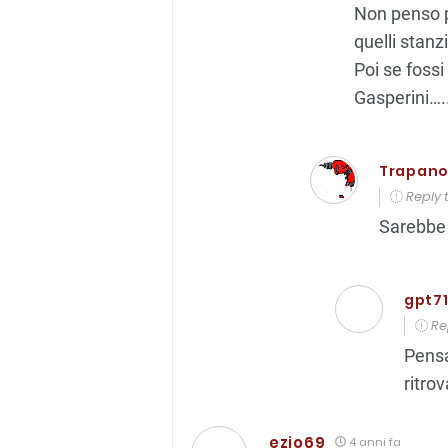
Non penso p
quelli stanzi
Poi se fossi
Gasperini….
Trapan
Reply 
Sarebbe 
gpt7
Re
Pensa
ritro
ezio69
4 anni fa