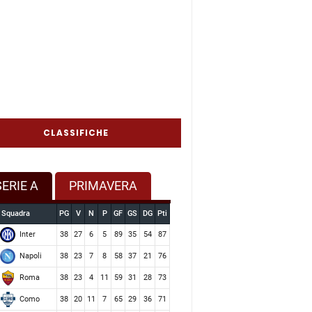
CLASSIFICHE
SERIE A
PRIMAVERA
Squadra
PG
V
N
P
GF
GS
DG
Pti
Inter
38
27
6
5
89
35
54
87
Napoli
38
23
7
8
58
37
21
76
Roma
38
23
4
11
59
31
28
73
Como
38
20
11
7
65
29
36
71