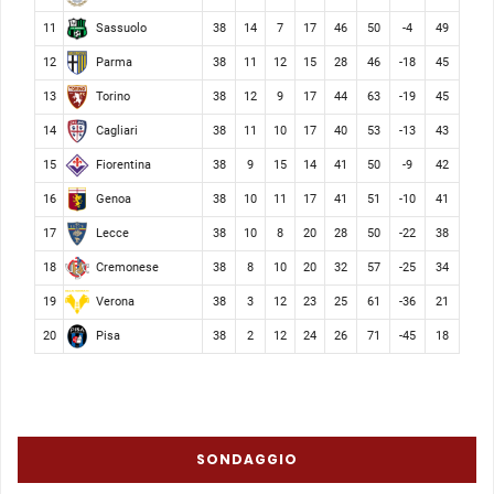
Sassuolo
11
38
14
7
17
46
50
-4
49
Parma
12
38
11
12
15
28
46
-18
45
Torino
13
38
12
9
17
44
63
-19
45
Cagliari
14
38
11
10
17
40
53
-13
43
Fiorentina
15
38
9
15
14
41
50
-9
42
Genoa
16
38
10
11
17
41
51
-10
41
Lecce
17
38
10
8
20
28
50
-22
38
Cremonese
18
38
8
10
20
32
57
-25
34
Verona
19
38
3
12
23
25
61
-36
21
Pisa
20
38
2
12
24
26
71
-45
18
SONDAGGIO