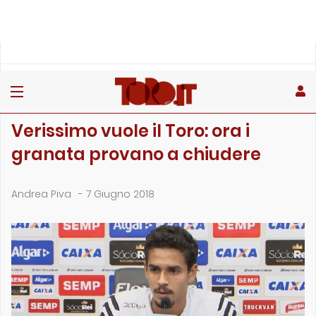
»
»
Home
Calciomercato
Verissimo vuole il Toro: ora i granata provano a chiudere
CALCIOMERCATO
Verissimo vuole il Toro: ora i
granata provano a chiudere
Andrea Piva
-
7 Giugno 2018