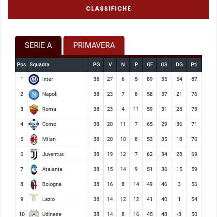
CLASSIFICHE
SERIE A
PRIMAVERA
Pos
Squadra
PG
V
N
P
GF
GS
DG
Pti
Inter
1
38
27
6
5
89
35
54
87
Napoli
2
38
23
7
8
58
37
21
76
Roma
3
38
23
4
11
59
31
28
73
Como
4
38
20
11
7
65
29
36
71
Milan
5
38
20
10
8
53
35
18
70
Juventus
6
38
19
12
7
62
34
28
69
Atalanta
7
38
15
14
9
51
36
15
59
Bologna
8
38
16
8
14
49
46
3
56
Lazio
9
38
14
12
12
41
40
1
54
Udinese
10
38
14
8
16
45
48
-3
50