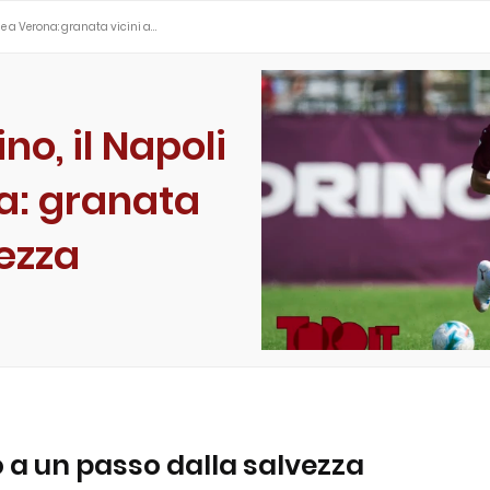
de a Verona: granata vicini a…
o, il Napoli
a: granata
vezza
 a un passo dalla salvezza