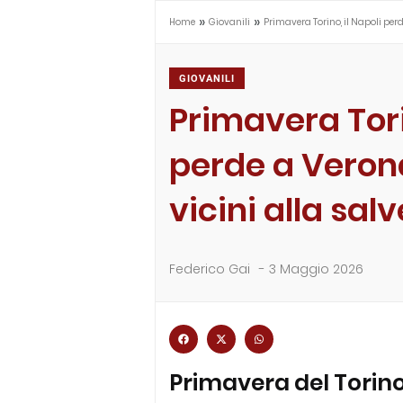
»
»
Home
Giovanili
Primavera Torino, il Napoli per
GIOVANILI
Primavera Torin
perde a Veron
vicini alla sal
Federico Gai
-
3 Maggio 2026
Primavera del Torino