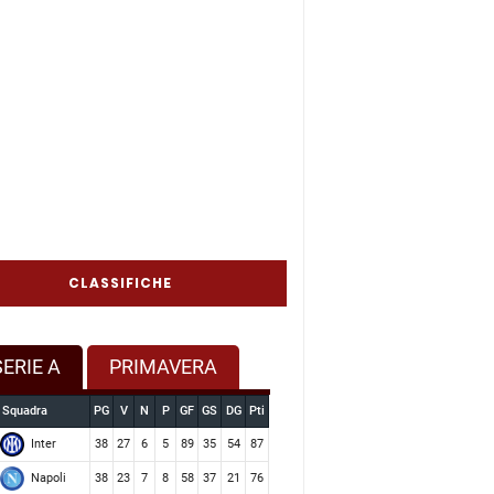
CLASSIFICHE
SERIE A
PRIMAVERA
Squadra
PG
V
N
P
GF
GS
DG
Pti
Inter
38
27
6
5
89
35
54
87
Napoli
38
23
7
8
58
37
21
76