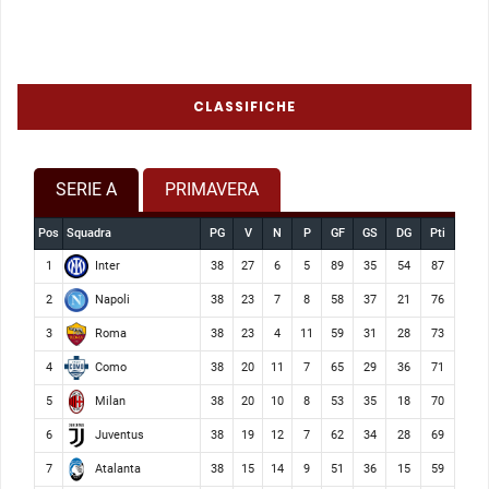
CLASSIFICHE
SERIE A
PRIMAVERA
Pos
Squadra
PG
V
N
P
GF
GS
DG
Pti
Inter
1
38
27
6
5
89
35
54
87
Napoli
2
38
23
7
8
58
37
21
76
Roma
3
38
23
4
11
59
31
28
73
Como
4
38
20
11
7
65
29
36
71
Milan
5
38
20
10
8
53
35
18
70
Juventus
6
38
19
12
7
62
34
28
69
Atalanta
7
38
15
14
9
51
36
15
59