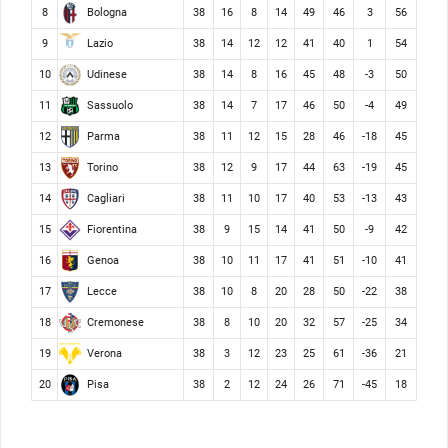
Bologna
8
38
16
8
14
49
46
3
56
Lazio
9
38
14
12
12
41
40
1
54
Udinese
10
38
14
8
16
45
48
-3
50
Sassuolo
11
38
14
7
17
46
50
-4
49
Parma
12
38
11
12
15
28
46
-18
45
Torino
13
38
12
9
17
44
63
-19
45
Cagliari
14
38
11
10
17
40
53
-13
43
Fiorentina
15
38
9
15
14
41
50
-9
42
Genoa
16
38
10
11
17
41
51
-10
41
Lecce
17
38
10
8
20
28
50
-22
38
Cremonese
18
38
8
10
20
32
57
-25
34
Verona
19
38
3
12
23
25
61
-36
21
Pisa
20
38
2
12
24
26
71
-45
18