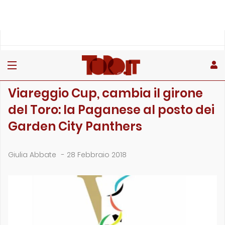
»
»
Home
Giovanili
Viareggio Cup, cambia il girone del Toro: la Paganese al pos…
GIOVANILI
Viareggio Cup, cambia il girone
del Toro: la Paganese al posto dei
Garden City Panthers
Giulia Abbate
-
28 Febbraio 2018