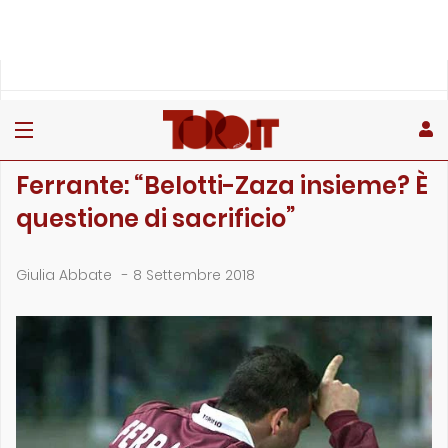
»
»
Home
Interviste
Ferrante: “Belotti-Zaza insieme? È questione di sacri…
INTERVISTE
Ferrante: “Belotti-Zaza insieme? È
questione di sacrificio”
Giulia Abbate
-
8 Settembre 2018