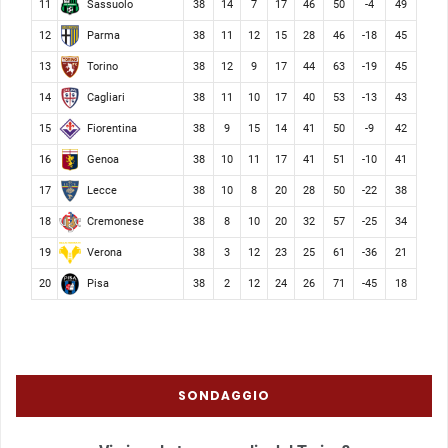
Sassuolo
11
38
14
7
17
46
50
-4
49
Parma
12
38
11
12
15
28
46
-18
45
Torino
13
38
12
9
17
44
63
-19
45
Cagliari
14
38
11
10
17
40
53
-13
43
Fiorentina
15
38
9
15
14
41
50
-9
42
Genoa
16
38
10
11
17
41
51
-10
41
Lecce
17
38
10
8
20
28
50
-22
38
Cremonese
18
38
8
10
20
32
57
-25
34
Verona
19
38
3
12
23
25
61
-36
21
Pisa
20
38
2
12
24
26
71
-45
18
SONDAGGIO