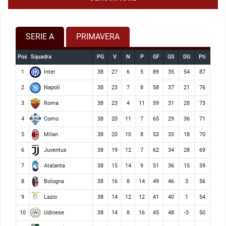
SERIE A
PRIMAVERA
Pos
Squadra
PG
V
N
P
GF
GS
DG
Pti
Inter
1
38
27
6
5
89
35
54
87
Napoli
2
38
23
7
8
58
37
21
76
Roma
3
38
23
4
11
59
31
28
73
Como
4
38
20
11
7
65
29
36
71
Milan
5
38
20
10
8
53
35
18
70
Juventus
6
38
19
12
7
62
34
28
69
Atalanta
7
38
15
14
9
51
36
15
59
Bologna
8
38
16
8
14
49
46
3
56
Lazio
9
38
14
12
12
41
40
1
54
Udinese
10
38
14
8
16
45
48
-3
50