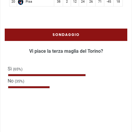
Pisa
20
38
2
12
24
26
71
-45
18
SONDAGGIO
Vi piace la terza maglia del Torino?
Sì
(65%)
No
(35%)