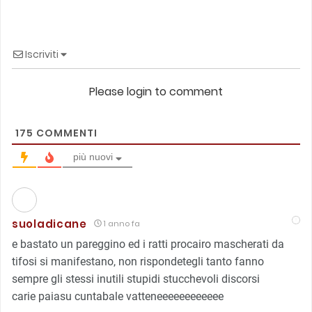
Iscriviti
Please login to comment
175
COMMENTI
più nuovi
suoladicane
1 anno fa
e bastato un pareggino ed i ratti procairo mascherati da
tifosi si manifestano, non rispondetegli tanto fanno
sempre gli stessi inutili stupidi stucchevoli discorsi
carie paiasu cuntabale vatteneeeeeeeeeeee