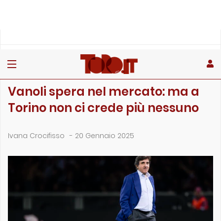
»
»
»
Home
Rubriche
Editoriale
Vanoli spera nel mercato: ma a Torino non ci crede più ness…
EDITORIALE
Vanoli spera nel mercato: ma a
Torino non ci crede più nessuno
Ivana Crocifisso
-
20 Gennaio 2025