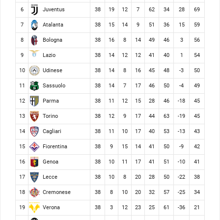
Juventus
6
38
19
12
7
62
34
28
69
Atalanta
7
38
15
14
9
51
36
15
59
Bologna
8
38
16
8
14
49
46
3
56
Lazio
9
38
14
12
12
41
40
1
54
Udinese
10
38
14
8
16
45
48
-3
50
Sassuolo
11
38
14
7
17
46
50
-4
49
Parma
12
38
11
12
15
28
46
-18
45
Torino
13
38
12
9
17
44
63
-19
45
Cagliari
14
38
11
10
17
40
53
-13
43
Fiorentina
15
38
9
15
14
41
50
-9
42
Genoa
16
38
10
11
17
41
51
-10
41
Lecce
17
38
10
8
20
28
50
-22
38
Cremonese
18
38
8
10
20
32
57
-25
34
Verona
19
38
3
12
23
25
61
-36
21