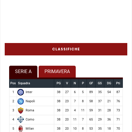
CLASSIFICHE
SERIE A
PRIMAVERA
Pos
Squadra
PG
V
N
P
GF
GS
DG
Pti
Inter
1
38
27
6
5
89
35
54
87
Napoli
2
38
23
7
8
58
37
21
76
Roma
3
38
23
4
11
59
31
28
73
Como
4
38
20
11
7
65
29
36
71
Milan
5
38
20
10
8
53
35
18
70