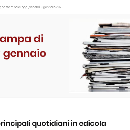
egna stampa di oggi, venerdì 3 gennaio 2025
tampa di
3 gennaio
 principali quotidiani in edicola