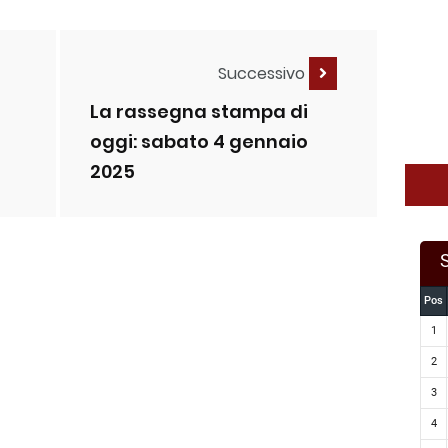
Successivo
La rassegna stampa di
oggi: sabato 4 gennaio
2025
Pos
1
2
3
4