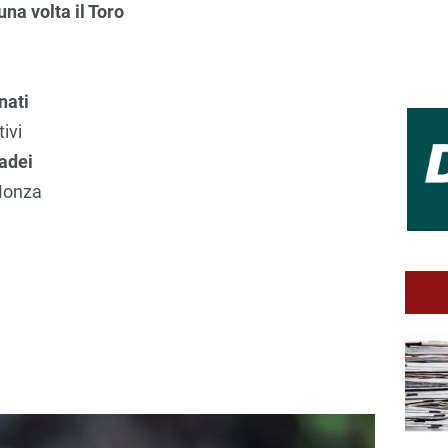
na volta il Toro
nati
ivi
sadei
 Monza