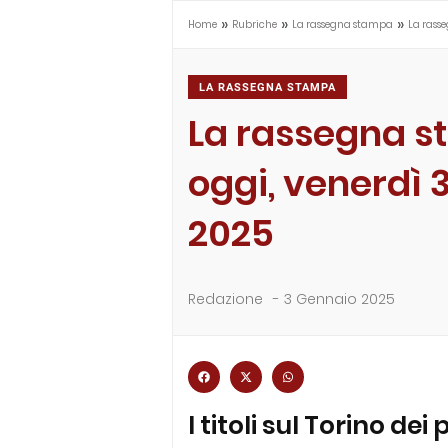
»
»
»
Home
Rubriche
La rassegna stampa
La rass
LA RASSEGNA STAMPA
La rassegna s
oggi, venerdì 
2025
Redazione
-
3 Gennaio 2025
I titoli sul Torino dei