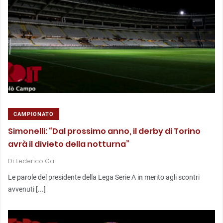
CAMPIONATO
Simonelli: “Dal prossimo anno, il derby di Torino
avrà il divieto della notturna”
Di
Federico Gai
Le parole del presidente della Lega Serie A in merito agli scontri
avvenuti [...]