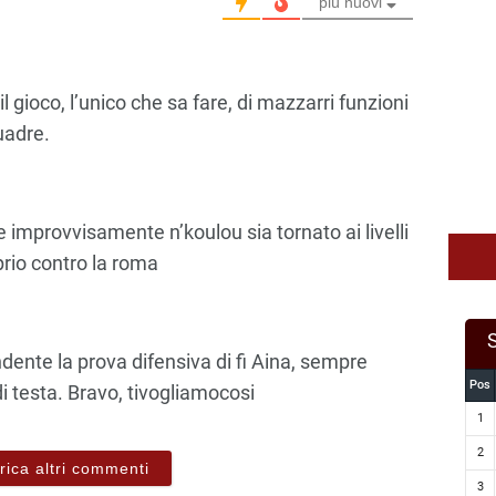
più nuovi
l gioco, l’unico che sa fare, di mazzarri funzioni
uadre.
 improvvisamente n’koulou sia tornato ai livelli
prio contro la roma
dente la prova difensiva di fi Aina, sempre
Pos
i testa. Bravo, tivogliamocosi
1
2
rica altri commenti
3