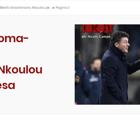
»
Belotti straordinario, Nkoulou pe…
Pagina 2
 Roma-
 Nkoulou
esa