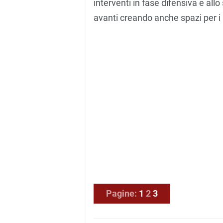
interventi in fase difensiva e al
avanti creando anche spazi per i 
Pagine:
1
2
3