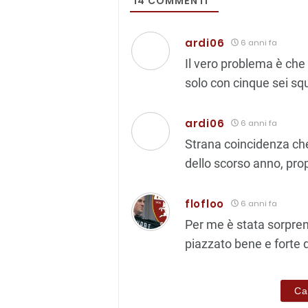
14
COMMENTI
ardi06
6 anni fa
Il vero problema è che i
solo con cinque sei sq
ardi06
6 anni fa
Strana coincidenza che
dello scorso anno, pro
flofloo
6 anni fa
Per me è stata sorpren
piazzato bene e forte d
Ca