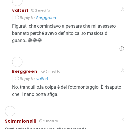
valter1
2 mesi fa
Reply to
Berggreen
Figurati che cominciavo a pensare che mi avessero
bannato perché avevo definito cai.ro masiota di
guano..😄😄😄
Berggreen
2 mesi fa
Reply to
valter1
No, tranquillo,la colpa è del fotomontaggio. È risaputo
che il nano porta sfiga.
Scimmionelli
2 mesi fa