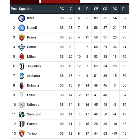
Pos
Squadra
PG
V
N
P
GF
GS
DG
Pti
Inter
1
38
27
6
5
89
35
54
87
Napoli
2
38
23
7
8
58
37
21
76
Roma
3
38
23
4
11
59
31
28
73
Como
4
38
20
11
7
65
29
36
71
Milan
5
38
20
10
8
53
35
18
70
Juventus
6
38
19
12
7
62
34
28
69
Atalanta
7
38
15
14
9
51
36
15
59
Bologna
8
38
16
8
14
49
46
3
56
Lazio
9
38
14
12
12
41
40
1
54
Udinese
10
38
14
8
16
45
48
-3
50
Sassuolo
11
38
14
7
17
46
50
-4
49
Parma
12
38
11
12
15
28
46
-18
45
Torino
13
38
12
9
17
44
63
-19
45