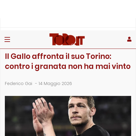
»
»
»
Home
Toro
Primo piano
Il Gallo affronta il suo Torino: contro i granata non ha mai…
PRIMO PIANO
Il Gallo affronta il suo Torino:
contro i granata non ha mai vinto
Federico Gai
-
14 Maggio 2026