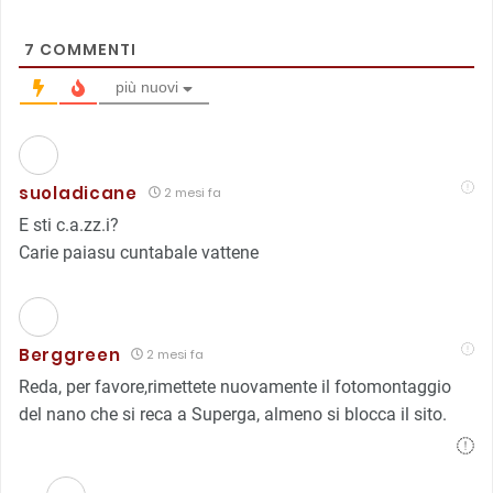
7
COMMENTI
più nuovi
suoladicane
2 mesi fa
E sti c.a.zz.i?
Carie paiasu cuntabale vattene
Berggreen
2 mesi fa
Reda, per favore,rimettete nuovamente il fotomontaggio
del nano che si reca a Superga, almeno si blocca il sito.