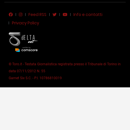
Feed RSS
Info e contatti
Privacy Policy
© Toro.it - Testata Giornalistica registrata presso il Tribunale di Torino in
data 07/11/2012 N. 55
Garnet Six S.C. - P.I. 10786810019