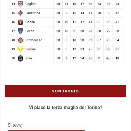
Cagliari
14
38
11
10
17
40
53
-13
43
Fiorentina
15
38
9
15
14
41
50
-9
42
Genoa
16
38
10
11
17
41
51
-10
41
Lecce
17
38
10
8
20
28
50
-22
38
Cremonese
18
38
8
10
20
32
57
-25
34
Verona
19
38
3
12
23
25
61
-36
21
Pisa
20
38
2
12
24
26
71
-45
18
SONDAGGIO
Vi piace la terza maglia del Torino?
Sì
(65%)