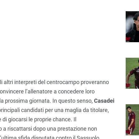
li altri interpreti del centrocampo proveranno
convincere l’allenatore a concedere loro
lla prossima giornata. In questo senso,
Casadei
incipali candidati per una maglia da titolare,
i giocarsi le proprie chance. Il
 a riscattarsi dopo una prestazione non
ultima sfida disputata contro il Sassuolo.