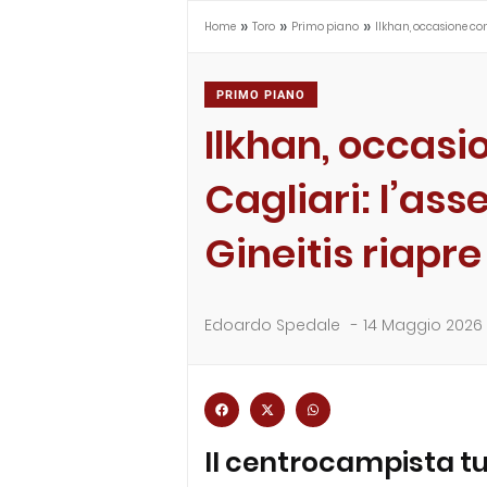
»
»
»
Home
Toro
Primo piano
Ilkhan, occasione cont
PRIMO PIANO
Ilkhan, occasio
Cagliari: l’ass
Gineitis riapre
Edoardo Spedale
-
14 Maggio 2026
Il centrocampista tur