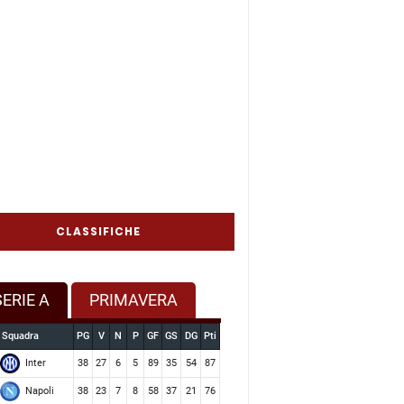
CLASSIFICHE
SERIE A
PRIMAVERA
Squadra
PG
V
N
P
GF
GS
DG
Pti
Inter
38
27
6
5
89
35
54
87
Napoli
38
23
7
8
58
37
21
76