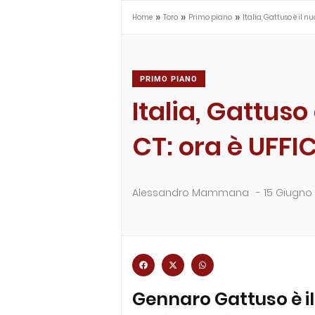
»
»
»
Home
Toro
Primo piano
Italia, Gattuso è il n
PRIMO PIANO
Italia, Gattuso
CT: ora è UFFI
Alessandro Mammana
-
15 Giugno
Gennaro Gattuso è i