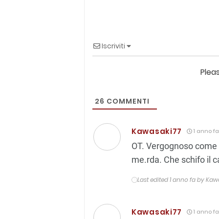
Iscriviti
Plea
26
COMMENTI
Kawasaki77
1 anno fa
OT. Vergognoso come f
me.rda. Che schifo il c
Last edited 1 anno fa by Kaw
Kawasaki77
1 anno fa