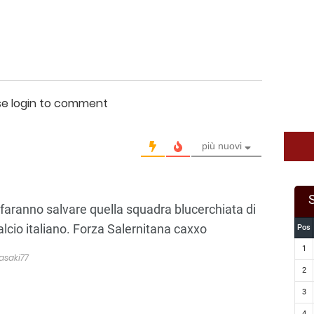
se login to comment
più nuovi
aranno salvare quella squadra blucerchiata di
alcio italiano. Forza Salernitana caxxo
Pos
1
asaki77
2
3
4