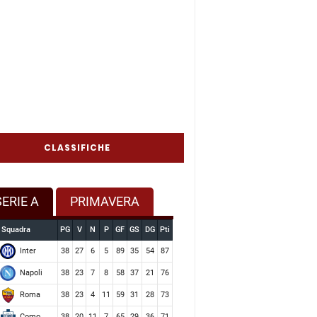
CLASSIFICHE
SERIE A
PRIMAVERA
Squadra
PG
V
N
P
GF
GS
DG
Pti
Inter
38
27
6
5
89
35
54
87
Napoli
38
23
7
8
58
37
21
76
Roma
38
23
4
11
59
31
28
73
Como
38
20
11
7
65
29
36
71