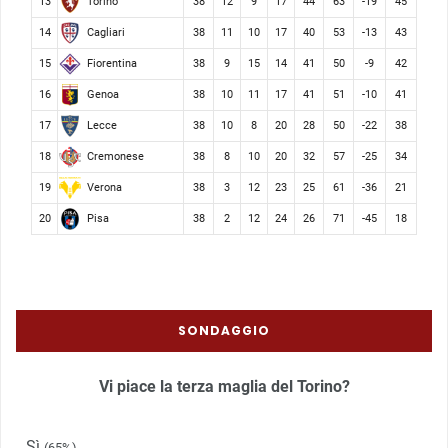
Torino
13
38
12
9
17
44
63
-19
45
Cagliari
14
38
11
10
17
40
53
-13
43
Fiorentina
15
38
9
15
14
41
50
-9
42
Genoa
16
38
10
11
17
41
51
-10
41
Lecce
17
38
10
8
20
28
50
-22
38
Cremonese
18
38
8
10
20
32
57
-25
34
Verona
19
38
3
12
23
25
61
-36
21
Pisa
20
38
2
12
24
26
71
-45
18
SONDAGGIO
Vi piace la terza maglia del Torino?
Sì
(65%)