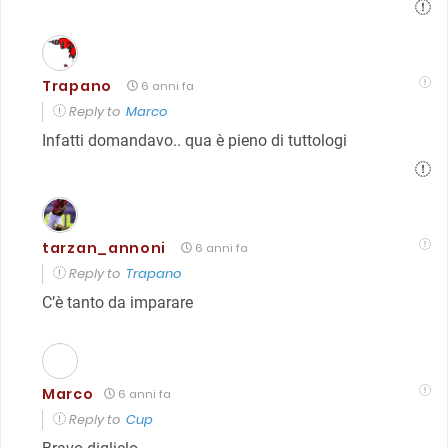
Trapano
6 anni fa
Reply to
Marco
Infatti domandavo.. qua è pieno di tuttologi
tarzan_annoni
6 anni fa
Reply to
Trapano
C’è tanto da imparare
Marco
6 anni fa
Reply to
Cup