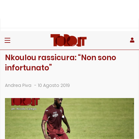
»
»
»
Home
Toro
Primo piano
Nkoulou rassicura: “Non sono infortunato”
PRIMO PIANO
Nkoulou rassicura: “Non sono
infortunato”
Andrea Piva
-
10 Agosto 2019