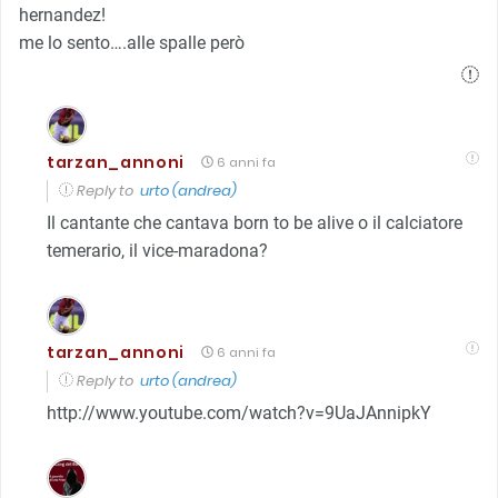
hernandez!
me lo sento….alle spalle però
tarzan_annoni
6 anni fa
Reply to
urto (andrea)
Il cantante che cantava born to be alive o il calciatore
temerario, il vice-maradona?
tarzan_annoni
6 anni fa
Reply to
urto (andrea)
http://www.youtube.com/watch?v=9UaJAnnipkY