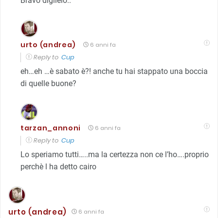
Bravo diglielo..
urto (andrea)
6 anni fa
Reply to
Cup
eh…eh …è sabato è?! anche tu hai stappato una boccia
di quelle buone?
tarzan_annoni
6 anni fa
Reply to
Cup
Lo speriamo tutti…..ma la certezza non ce l’ho….proprio
perchè l ha detto cairo
urto (andrea)
6 anni fa