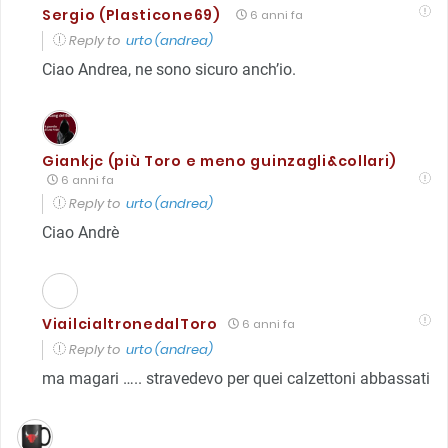
Sergio (Plasticone69)
6 anni fa
Reply to
urto (andrea)
Ciao Andrea, ne sono sicuro anch’io.
Giankjc (più Toro e meno guinzagli&collari)
6 anni fa
Reply to
urto (andrea)
Ciao Andrè
ViailcialtronedalToro
6 anni fa
Reply to
urto (andrea)
ma magari ….. stravedevo per quei calzettoni abbassati