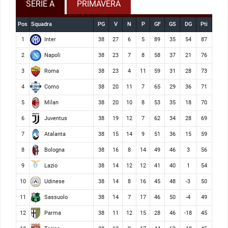
SERIE A
PRIMAVERA
Pos
Squadra
PG
V
N
P
GF
GS
DG
Pti
Inter
1
38
27
6
5
89
35
54
87
Napoli
2
38
23
7
8
58
37
21
76
Roma
3
38
23
4
11
59
31
28
73
Como
4
38
20
11
7
65
29
36
71
Milan
5
38
20
10
8
53
35
18
70
Juventus
6
38
19
12
7
62
34
28
69
Atalanta
7
38
15
14
9
51
36
15
59
Bologna
8
38
16
8
14
49
46
3
56
Lazio
9
38
14
12
12
41
40
1
54
Udinese
10
38
14
8
16
45
48
-3
50
Sassuolo
11
38
14
7
17
46
50
-4
49
Parma
12
38
11
12
15
28
46
-18
45