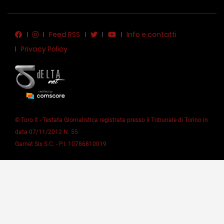
Feed RSS
Info e contatti
Privacy Policy
© Toro.it - Testata Giornalistica registrata presso il Tribunale di Torino in
data 07/11/2012 N. 55
Garnet Six S.C. - P.I. 10786810019