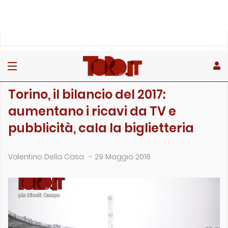
»
»
»
Home
Toro
Primo piano
Torino, il bilancio del 2017: aumentano i ricavi da TV e pub…
PRIMO PIANO
Torino, il bilancio del 2017:
aumentano i ricavi da TV e
pubblicità, cala la biglietteria
Valentino Della Casa
-
29 Maggio 2018