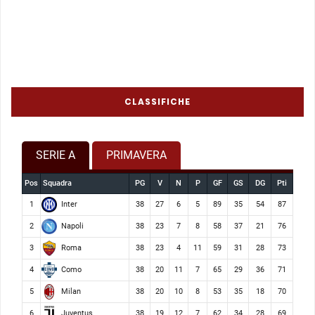
CLASSIFICHE
SERIE A
PRIMAVERA
Pos
Squadra
PG
V
N
P
GF
GS
DG
Pti
Inter
1
38
27
6
5
89
35
54
87
Napoli
2
38
23
7
8
58
37
21
76
Roma
3
38
23
4
11
59
31
28
73
Como
4
38
20
11
7
65
29
36
71
Milan
5
38
20
10
8
53
35
18
70
Juventus
6
38
19
12
7
62
34
28
69