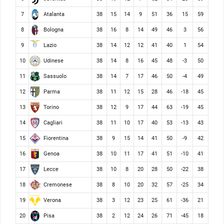
Atalanta
7
38
15
14
9
51
36
15
59
Bologna
8
38
16
8
14
49
46
3
56
Lazio
9
38
14
12
12
41
40
1
54
Udinese
10
38
14
8
16
45
48
-3
50
Sassuolo
11
38
14
7
17
46
50
-4
49
Parma
12
38
11
12
15
28
46
-18
45
Torino
13
38
12
9
17
44
63
-19
45
Cagliari
14
38
11
10
17
40
53
-13
43
Fiorentina
15
38
9
15
14
41
50
-9
42
Genoa
16
38
10
11
17
41
51
-10
41
Lecce
17
38
10
8
20
28
50
-22
38
Cremonese
18
38
8
10
20
32
57
-25
34
Verona
19
38
3
12
23
25
61
-36
21
Pisa
20
38
2
12
24
26
71
-45
18