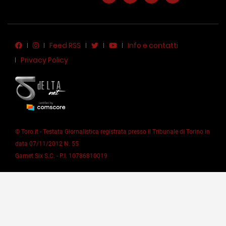
Feed RSS
Info e contatti
Privacy Policy
© Toro.it - Testata Giornalistica registrata presso il Tribunale di Torino in
data 07/11/2012 N. 55
Garnet Six S.C. - P.I. 10786810019