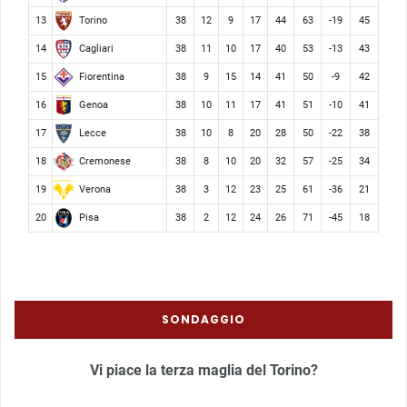
Torino
13
38
12
9
17
44
63
-19
45
Cagliari
14
38
11
10
17
40
53
-13
43
Fiorentina
15
38
9
15
14
41
50
-9
42
Genoa
16
38
10
11
17
41
51
-10
41
Lecce
17
38
10
8
20
28
50
-22
38
Cremonese
18
38
8
10
20
32
57
-25
34
Verona
19
38
3
12
23
25
61
-36
21
Pisa
20
38
2
12
24
26
71
-45
18
SONDAGGIO
Vi piace la terza maglia del Torino?