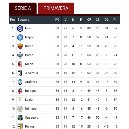
SERIE A
PRIMAVERA
Pos
Squadra
PG
V
N
P
GF
GS
DG
Pti
Inter
1
38
27
6
5
89
35
54
87
Napoli
2
38
23
7
8
58
37
21
76
Roma
3
38
23
4
11
59
31
28
73
Como
4
38
20
11
7
65
29
36
71
Milan
5
38
20
10
8
53
35
18
70
Juventus
6
38
19
12
7
62
34
28
69
Atalanta
7
38
15
14
9
51
36
15
59
Bologna
8
38
16
8
14
49
46
3
56
Lazio
9
38
14
12
12
41
40
1
54
Udinese
10
38
14
8
16
45
48
-3
50
Sassuolo
11
38
14
7
17
46
50
-4
49
Parma
12
38
11
12
15
28
46
-18
45