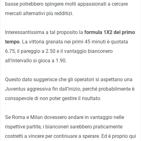
basse potrebbero spingere molti appassionati a cercare
mercati alternativi più redditizi.
Interessantissima a tal proposito la
formula 1X2 del primo
tempo
. La vittoria granata nei primi 45 minuti è quotata
6.75, il pareggio a 2.50 e il vantaggio bianconero
all’intervallo si gioca a 1.90.
Questo dato suggerisce che gli operatori si aspettano una
Juventus aggressiva fin dall’inizio, perché probabilmente è
consapevole di non poter gestire il risultato.
Se Roma e Milan dovessero andare in vantaggio nelle
rispettive partite, i bianconeri sarebbero praticamente
costretti a vincere per continuare a sperare. Ed è proprio qui