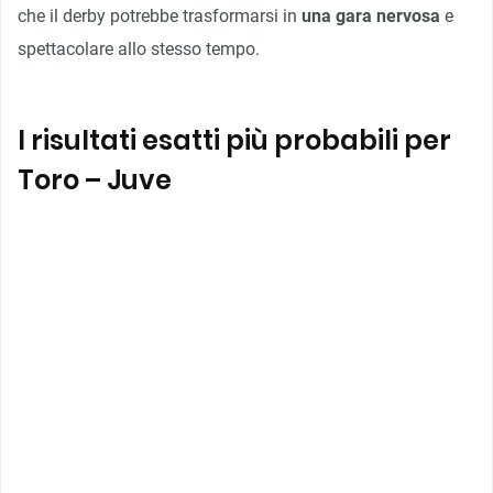
che il derby potrebbe trasformarsi in
una gara nervosa
e
spettacolare allo stesso tempo.
I risultati esatti più probabili per
Toro – Juve