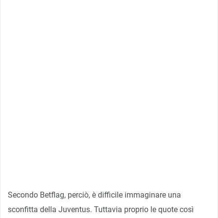
Secondo Betflag, perciò, è difficile immaginare una
sconfitta della Juventus. Tuttavia proprio le quote così