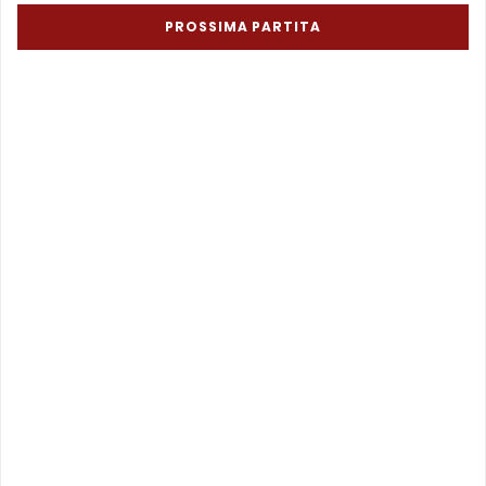
PROSSIMA PARTITA