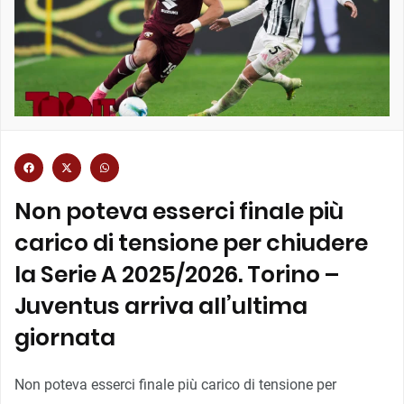
Non poteva esserci finale più
carico di tensione per chiudere
la Serie A 2025/2026. Torino –
Juventus arriva all’ultima
giornata
Non poteva esserci finale più carico di tensione per