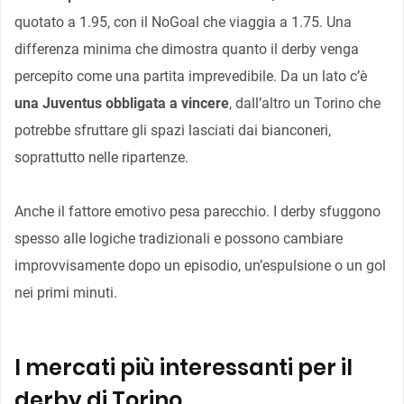
quotato a 1.95, con il NoGoal che viaggia a 1.75. Una
differenza minima che dimostra quanto il derby venga
percepito come una partita imprevedibile. Da un lato c’è
una Juventus obbligata a vincere
, dall’altro un Torino che
potrebbe sfruttare gli spazi lasciati dai bianconeri,
soprattutto nelle ripartenze.
Anche il fattore emotivo pesa parecchio. I derby sfuggono
spesso alle logiche tradizionali e possono cambiare
improvvisamente dopo un episodio, un’espulsione o un gol
nei primi minuti.
I mercati più interessanti per il
derby di Torino