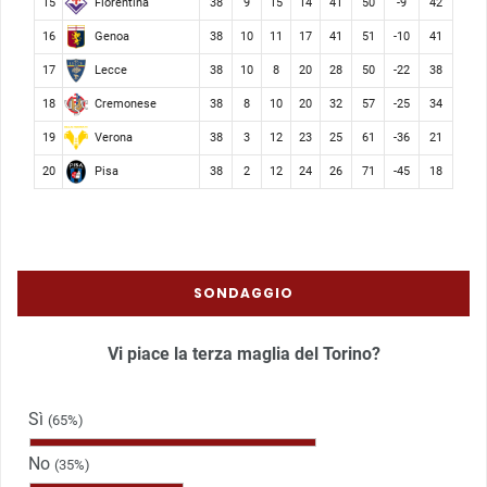
Fiorentina
15
38
9
15
14
41
50
-9
42
Genoa
16
38
10
11
17
41
51
-10
41
Lecce
17
38
10
8
20
28
50
-22
38
Cremonese
18
38
8
10
20
32
57
-25
34
Verona
19
38
3
12
23
25
61
-36
21
Pisa
20
38
2
12
24
26
71
-45
18
SONDAGGIO
Vi piace la terza maglia del Torino?
Sì
(65%)
No
(35%)