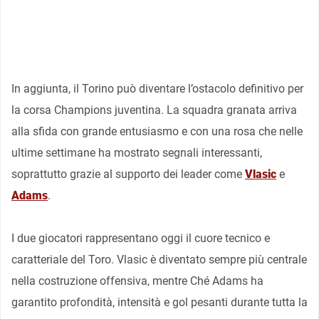
In aggiunta, il Torino può diventare l’ostacolo definitivo per
la corsa Champions juventina. La squadra granata arriva
alla sfida con grande entusiasmo e con una rosa che nelle
ultime settimane ha mostrato segnali interessanti,
soprattutto grazie al supporto dei leader come
Vlasic
e
Adams
.
I due giocatori rappresentano oggi il cuore tecnico e
caratteriale del Toro. Vlasic è diventato sempre più centrale
nella costruzione offensiva, mentre Ché Adams ha
garantito profondità, intensità e gol pesanti durante tutta la