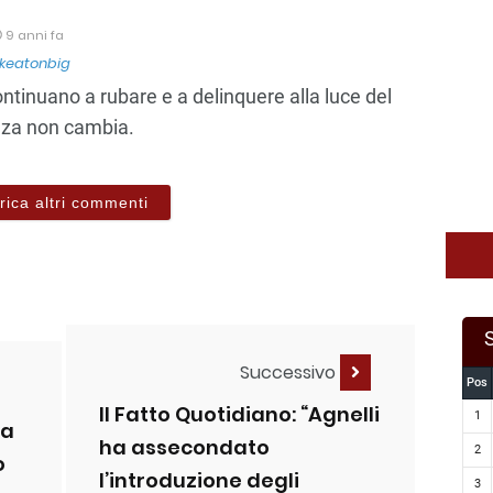
9 anni fa
keatonbig
ntinuano a rubare e a delinquere alla luce del
nza non cambia.
rica altri commenti
Successivo
Pos
Il Fatto Quotidiano: “Agnelli
1
 a
ha assecondato
2
o
l’introduzione degli
3