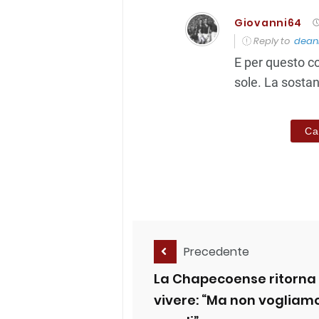
Giovanni64
Reply to
dean
E per questo co
sole. La sosta
Ca
Precedente
La Chapecoense ritorna
vivere: “Ma non vogliam