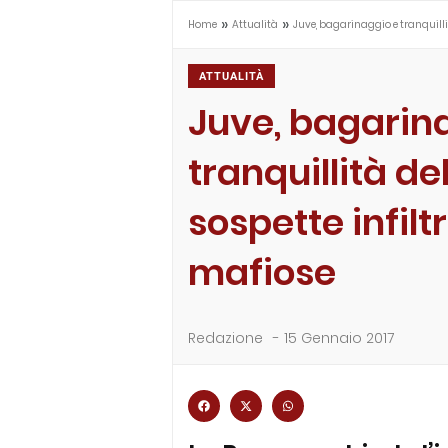
»
»
Home
Attualità
Juve, bagarinaggio e tranquillit
ATTUALITÀ
Juve, bagarin
tranquillità de
sospette infilt
mafiose
Redazione
-
15 Gennaio 2017