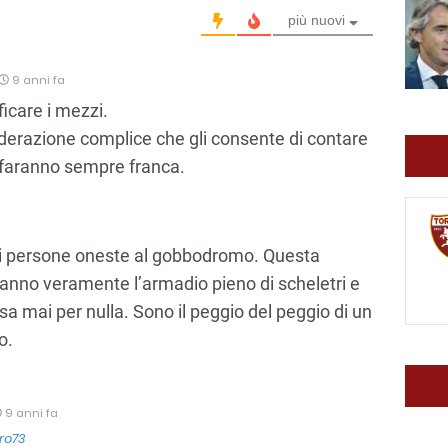
più nuovi
9 anni fa
ificare i mezzi.
derazione complice che gli consente di contare
a faranno sempre franca.
 di persone oneste al gobbodromo. Questa
anno veramente l’armadio pieno di scheletri e
a mai per nulla. Sono il peggio del peggio di un
o.
9 anni fa
ro73