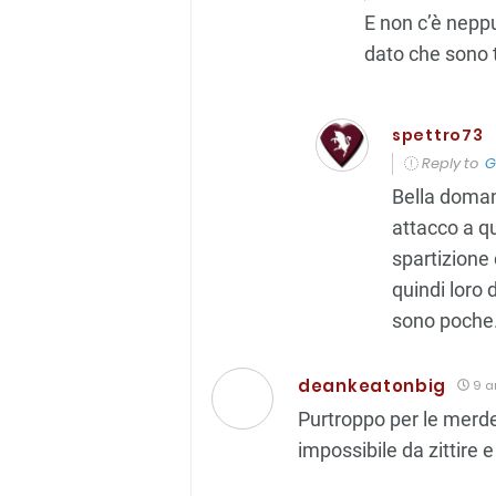
E non c’è neppu
dato che sono t
spettro73
Reply to
G
Bella doman
attacco a q
spartizione d
quindi loro 
sono poche.
deankeatonbig
9 a
Purtroppo per le merde
impossibile da zittire 