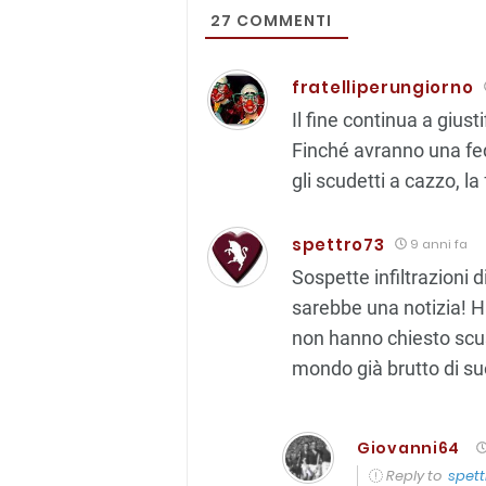
27
COMMENTI
fratelliperungiorno
Il fine continua a giust
Finché avranno una fe
gli scudetti a cazzo, l
spettro73
9 anni fa
Sospette infiltrazioni
sarebbe una notizia! H
non hanno chiesto scus
mondo già brutto di su
Giovanni64
Reply to
spett