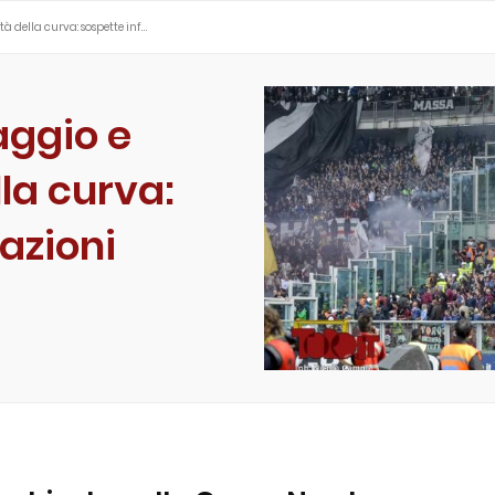
à della curva: sospette inf…
aggio e
lla curva:
razioni