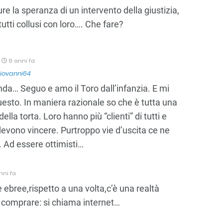
re la speranza di un intervento della giustizia,
utti collusi con loro…. Che fare?
9 anni fa
iovanni64
da… Seguo e amo il Toro dall’infanzia. E mi
uesto. In maniera razionale so che è tutta una
ella torta. Loro hanno più “clienti” di tutti e
devono vincere. Purtroppo vie d’uscita ce ne
 Ad essere ottimisti…
nni fa
 ebree,rispetto a una volta,c’è una realtà
e comprare: si chiama internet…