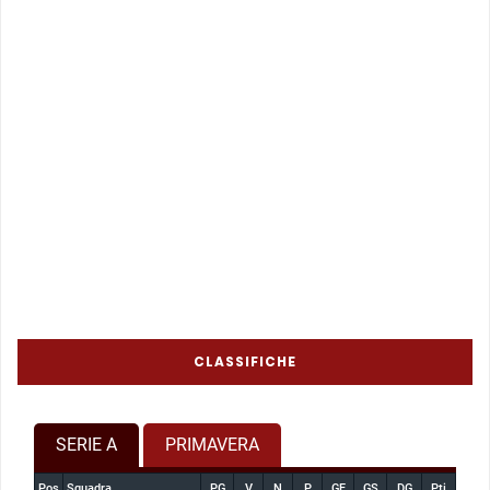
CLASSIFICHE
SERIE A
PRIMAVERA
Pos
Squadra
PG
V
N
P
GF
GS
DG
Pti