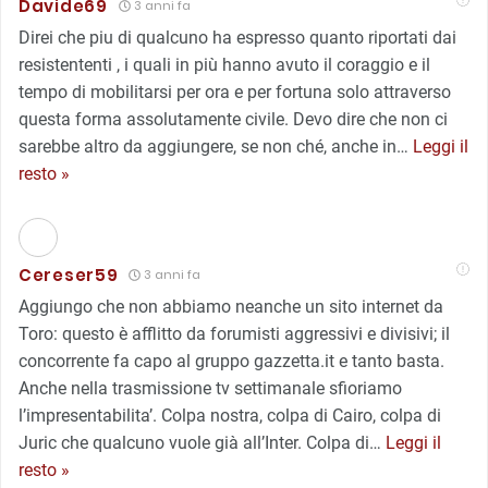
Davide69
3 anni fa
Direi che piu di qualcuno ha espresso quanto riportati dai
resistententi , i quali in più hanno avuto il coraggio e il
tempo di mobilitarsi per ora e per fortuna solo attraverso
questa forma assolutamente civile. Devo dire che non ci
sarebbe altro da aggiungere, se non ché, anche in
…
Leggi il
resto »
Cereser59
3 anni fa
Aggiungo che non abbiamo neanche un sito internet da
Toro: questo è afflitto da forumisti aggressivi e divisivi; il
concorrente fa capo al gruppo gazzetta.it e tanto basta.
Anche nella trasmissione tv settimanale sfioriamo
l’impresentabilita’. Colpa nostra, colpa di Cairo, colpa di
Juric che qualcuno vuole già all’Inter. Colpa di
…
Leggi il
resto »