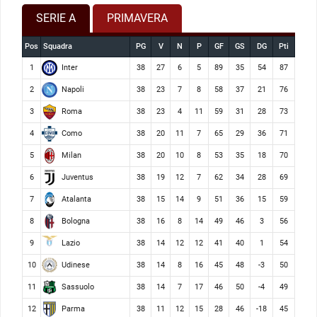
SERIE A
PRIMAVERA
Pos
Squadra
PG
V
N
P
GF
GS
DG
Pti
Inter
1
38
27
6
5
89
35
54
87
Napoli
2
38
23
7
8
58
37
21
76
Roma
3
38
23
4
11
59
31
28
73
Como
4
38
20
11
7
65
29
36
71
Milan
5
38
20
10
8
53
35
18
70
Juventus
6
38
19
12
7
62
34
28
69
Atalanta
7
38
15
14
9
51
36
15
59
Bologna
8
38
16
8
14
49
46
3
56
Lazio
9
38
14
12
12
41
40
1
54
Udinese
10
38
14
8
16
45
48
-3
50
Sassuolo
11
38
14
7
17
46
50
-4
49
Parma
12
38
11
12
15
28
46
-18
45