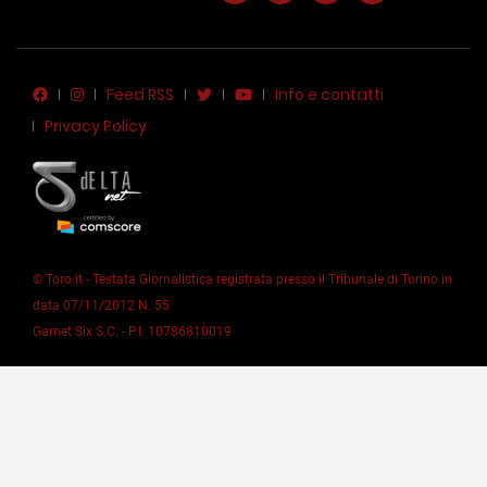
Feed RSS
Info e contatti
Privacy Policy
© Toro.it - Testata Giornalistica registrata presso il Tribunale di Torino in
data 07/11/2012 N. 55
Garnet Six S.C. - P.I. 10786810019