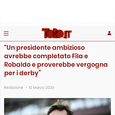
»
»
»
Home
Attualità
Lettere alla redazione
“Un presidente ambizioso avrebbe completato Fila e Rob…
LETTERE ALLA REDAZIONE
“Un presidente ambizioso
avrebbe completato Fila e
Robaldo e proverebbe vergogna
per i derby”
Redazione
-
10 Marzo 2023