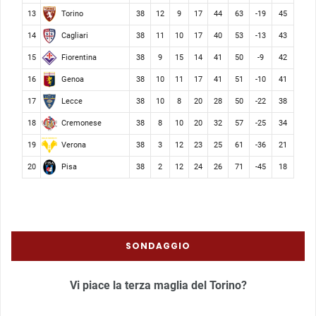
Torino
13
38
12
9
17
44
63
-19
45
Cagliari
14
38
11
10
17
40
53
-13
43
Fiorentina
15
38
9
15
14
41
50
-9
42
Genoa
16
38
10
11
17
41
51
-10
41
Lecce
17
38
10
8
20
28
50
-22
38
Cremonese
18
38
8
10
20
32
57
-25
34
Verona
19
38
3
12
23
25
61
-36
21
Pisa
20
38
2
12
24
26
71
-45
18
SONDAGGIO
Vi piace la terza maglia del Torino?