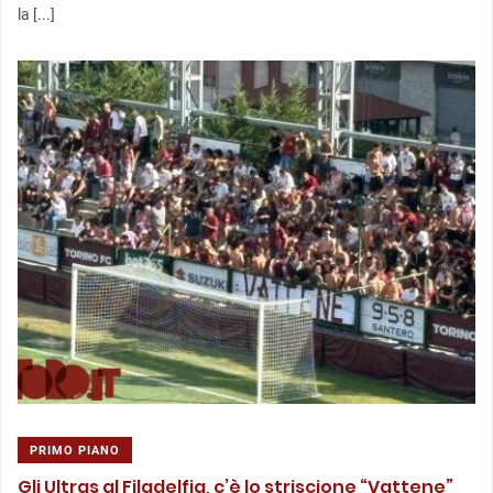
la [...]
PRIMO PIANO
Gli Ultras al Filadelfia, c’è lo striscione “Vattene”