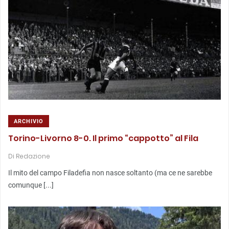
ARCHIVIO
Torino-Livorno 8-0. Il primo “cappotto” al Fila
Di
Redazione
Il mito del campo Filadefia non nasce soltanto (ma ce ne sarebbe
comunque [...]