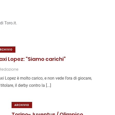
i Toro.it.
RCHIVIO
axi Lopez: “Siamo carichi”
Redazione
xi Lopez è molto carico, e non vede l’ora di giocare,
titolare, il derby contro la [...]
ARCHIVIO
Torino-Juventus / Olimpico,