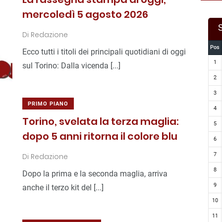
mercoledì 5 agosto 2026
Di
Redazione
Pos
Ecco tutti i titoli dei principali quotidiani di oggi
1
sul Torino: Dalla vicenda [...]
2
3
PRIMO PIANO
4
Torino, svelata la terza maglia:
5
dopo 5 anni ritorna il colore blu
6
7
Di
Redazione
8
Dopo la prima e la seconda maglia, arriva
9
anche il terzo kit del [...]
10
11