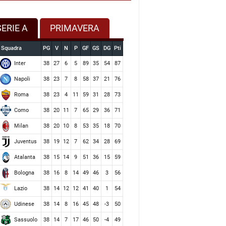
SERIE A
PRIMAVERA
Squadra
PG
V
N
P
GF
GS
DG
Pti
Inter
38
27
6
5
89
35
54
87
Napoli
38
23
7
8
58
37
21
76
Roma
38
23
4
11
59
31
28
73
Como
38
20
11
7
65
29
36
71
Milan
38
20
10
8
53
35
18
70
Juventus
38
19
12
7
62
34
28
69
Atalanta
38
15
14
9
51
36
15
59
Bologna
38
16
8
14
49
46
3
56
Lazio
38
14
12
12
41
40
1
54
Udinese
38
14
8
16
45
48
-3
50
Sassuolo
38
14
7
17
46
50
-4
49