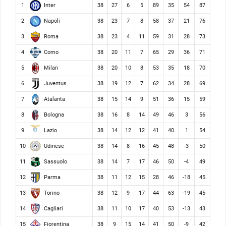
Inter
1
38
27
6
5
89
35
54
87
Napoli
2
38
23
7
8
58
37
21
76
Roma
3
38
23
4
11
59
31
28
73
Como
4
38
20
11
7
65
29
36
71
Milan
5
38
20
10
8
53
35
18
70
Juventus
6
38
19
12
7
62
34
28
69
Atalanta
7
38
15
14
9
51
36
15
59
Bologna
8
38
16
8
14
49
46
3
56
Lazio
9
38
14
12
12
41
40
1
54
Udinese
10
38
14
8
16
45
48
-3
50
Sassuolo
11
38
14
7
17
46
50
-4
49
Parma
12
38
11
12
15
28
46
-18
45
Torino
13
38
12
9
17
44
63
-19
45
Cagliari
14
38
11
10
17
40
53
-13
43
Fiorentina
15
38
9
15
14
41
50
-9
42