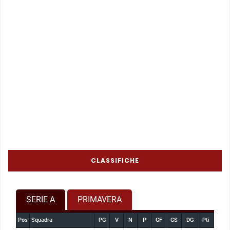
CLASSIFICHE
SERIE A
PRIMAVERA
Pos
Squadra
PG
V
N
P
GF
GS
DG
Pti