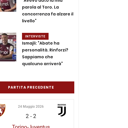
“Avevo dato la mia
parola al Toro. La
concorrenza fa alzare il
livello”
INTERVISTE
Ismajli: “Abate ha
personalità. Rinforzi?
Sappiamo che
qualcuno arriverà”
PARTITA PRECEDENTE
24 Maggio 2026
2
-
2
Torino-Juventus