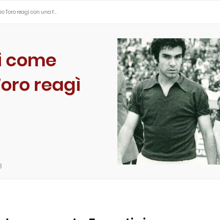
mio Toro reagì con una f…
ri come
Toro reagì
8