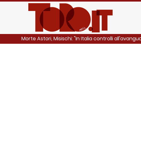
Morte Astori, Misischi: "In Italia controlli all'avangua
GI ANCHE: