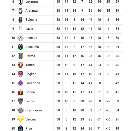
Juventus
6
38
19
12
7
62
34
28
69
Atalanta
7
38
15
14
9
51
36
15
59
Bologna
8
38
16
8
14
49
46
3
56
Lazio
9
38
14
12
12
41
40
1
54
Udinese
10
38
14
8
16
45
48
-3
50
Sassuolo
11
38
14
7
17
46
50
-4
49
Parma
12
38
11
12
15
28
46
-18
45
Torino
13
38
12
9
17
44
63
-19
45
Cagliari
14
38
11
10
17
40
53
-13
43
Fiorentina
15
38
9
15
14
41
50
-9
42
Genoa
16
38
10
11
17
41
51
-10
41
Lecce
17
38
10
8
20
28
50
-22
38
Cremonese
18
38
8
10
20
32
57
-25
34
Verona
19
38
3
12
23
25
61
-36
21
Pisa
20
38
2
12
24
26
71
-45
18