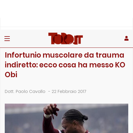
»
»
»
Home
Rubriche
Bordocampo
Infortunio muscolare da trauma indiretto: ecco cosa ha messo…
BORDOCAMPO
Infortunio muscolare da trauma
indiretto: ecco cosa ha messo KO
Obi
Dott. Paolo Cavallo
-
22 Febbraio 2017