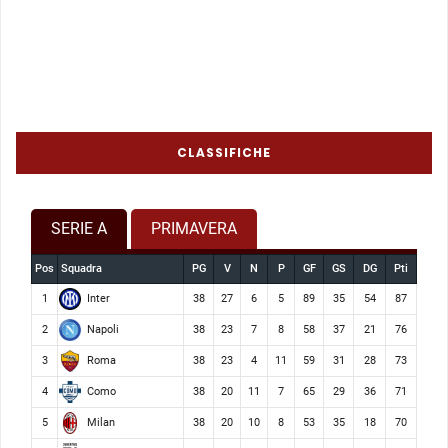
CLASSIFICHE
SERIE A
PRIMAVERA
Pos
Squadra
PG
V
N
P
GF
GS
DG
Pti
Inter
1
38
27
6
5
89
35
54
87
Napoli
2
38
23
7
8
58
37
21
76
Roma
3
38
23
4
11
59
31
28
73
Como
4
38
20
11
7
65
29
36
71
Milan
5
38
20
10
8
53
35
18
70