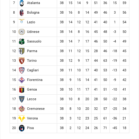
Atalanta
7
38
15
14
9
51
36
15
59
Bologna
8
38
16
8
14
49
46
3
56
Lazio
9
38
14
12
12
41
40
1
54
Udinese
10
38
14
8
16
45
48
-3
50
Sassuolo
11
38
14
7
17
46
50
-4
49
Parma
12
38
11
12
15
28
46
-18
45
Torino
13
38
12
9
17
44
63
-19
45
Cagliari
14
38
11
10
17
40
53
-13
43
Fiorentina
15
38
9
15
14
41
50
-9
42
Genoa
16
38
10
11
17
41
51
-10
41
Lecce
17
38
10
8
20
28
50
-22
38
Cremonese
18
38
8
10
20
32
57
-25
34
Verona
19
38
3
12
23
25
61
-36
21
Pisa
20
38
2
12
24
26
71
-45
18