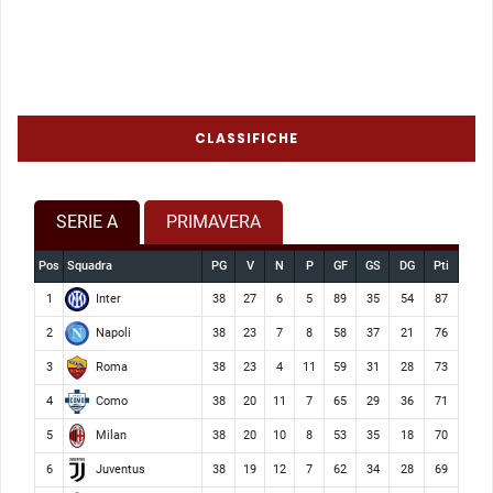
CLASSIFICHE
SERIE A
PRIMAVERA
Pos
Squadra
PG
V
N
P
GF
GS
DG
Pti
Inter
1
38
27
6
5
89
35
54
87
Napoli
2
38
23
7
8
58
37
21
76
Roma
3
38
23
4
11
59
31
28
73
Como
4
38
20
11
7
65
29
36
71
Milan
5
38
20
10
8
53
35
18
70
Juventus
6
38
19
12
7
62
34
28
69