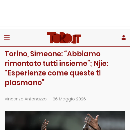
»
»
»
Home
Rubriche
Dai social
Torino, Simeone: “Abbiamo rimontato tutti insieme̶…
DAI SOCIAL
Torino, Simeone: “Abbiamo
rimontato tutti insieme”; Njie:
“Esperienze come queste ti
plasmano”
Vincenzo Antonazzo
-
26 Maggio 2026