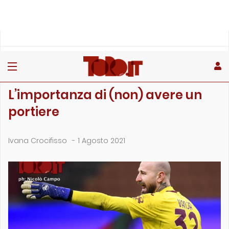
»
»
»
Home
Rubriche
Editoriale
L’importanza di (non) avere un portiere
EDITORIALE
L’importanza di (non) avere un
portiere
Ivana Crocifisso
-
1 Agosto 2021