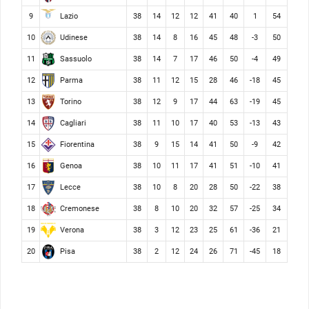
Lazio
9
38
14
12
12
41
40
1
54
Udinese
10
38
14
8
16
45
48
-3
50
Sassuolo
11
38
14
7
17
46
50
-4
49
Parma
12
38
11
12
15
28
46
-18
45
Torino
13
38
12
9
17
44
63
-19
45
Cagliari
14
38
11
10
17
40
53
-13
43
Fiorentina
15
38
9
15
14
41
50
-9
42
Genoa
16
38
10
11
17
41
51
-10
41
Lecce
17
38
10
8
20
28
50
-22
38
Cremonese
18
38
8
10
20
32
57
-25
34
Verona
19
38
3
12
23
25
61
-36
21
Pisa
20
38
2
12
24
26
71
-45
18