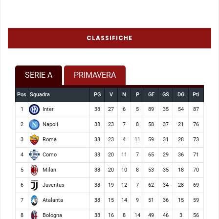
CLASSIFICHE
SERIE A
PRIMAVERA
Pos
Squadra
PG
V
N
P
GF
GS
DG
Pti
Inter
1
38
27
6
5
89
35
54
87
Napoli
2
38
23
7
8
58
37
21
76
Roma
3
38
23
4
11
59
31
28
73
Como
4
38
20
11
7
65
29
36
71
Milan
5
38
20
10
8
53
35
18
70
Juventus
6
38
19
12
7
62
34
28
69
Atalanta
7
38
15
14
9
51
36
15
59
Bologna
8
38
16
8
14
49
46
3
56