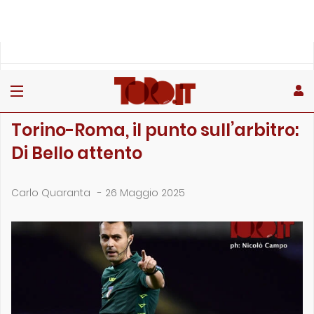
»
»
»
Home
Rubriche
Il punto sull'arbitro
Torino-Roma, il punto sull’arbitro: Di Bello attento
IL PUNTO SULL'ARBITRO
Torino-Roma, il punto sull’arbitro:
Di Bello attento
Carlo Quaranta
-
26 Maggio 2025