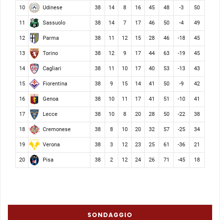
Udinese
10
38
14
8
16
45
48
-3
50
Sassuolo
11
38
14
7
17
46
50
-4
49
Parma
12
38
11
12
15
28
46
-18
45
Torino
13
38
12
9
17
44
63
-19
45
Cagliari
14
38
11
10
17
40
53
-13
43
Fiorentina
15
38
9
15
14
41
50
-9
42
Genoa
16
38
10
11
17
41
51
-10
41
Lecce
17
38
10
8
20
28
50
-22
38
Cremonese
18
38
8
10
20
32
57
-25
34
Verona
19
38
3
12
23
25
61
-36
21
Pisa
20
38
2
12
24
26
71
-45
18
SONDAGGIO