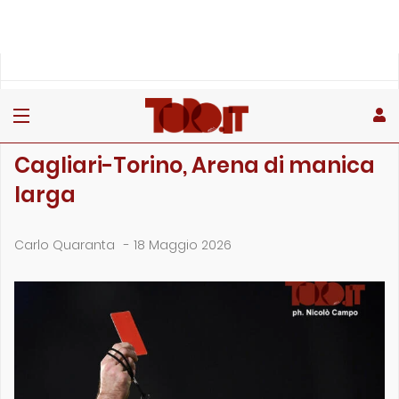
»
»
»
Home
Rubriche
Il punto sull'arbitro
Cagliari-Torino, Arena di manica larga
IL PUNTO SULL'ARBITRO
Cagliari-Torino, Arena di manica
larga
Carlo Quaranta
-
18 Maggio 2026