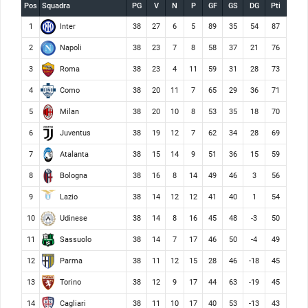
Pos
Squadra
PG
V
N
P
GF
GS
DG
Pti
Inter
1
38
27
6
5
89
35
54
87
Napoli
2
38
23
7
8
58
37
21
76
Roma
3
38
23
4
11
59
31
28
73
Como
4
38
20
11
7
65
29
36
71
Milan
5
38
20
10
8
53
35
18
70
Juventus
6
38
19
12
7
62
34
28
69
Atalanta
7
38
15
14
9
51
36
15
59
Bologna
8
38
16
8
14
49
46
3
56
Lazio
9
38
14
12
12
41
40
1
54
Udinese
10
38
14
8
16
45
48
-3
50
Sassuolo
11
38
14
7
17
46
50
-4
49
Parma
12
38
11
12
15
28
46
-18
45
Torino
13
38
12
9
17
44
63
-19
45
Cagliari
14
38
11
10
17
40
53
-13
43