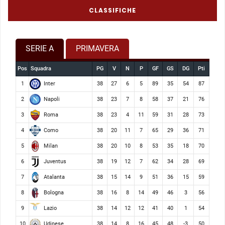
CLASSIFICHE
SERIE A
PRIMAVERA
Pos
Squadra
PG
V
N
P
GF
GS
DG
Pti
Inter
1
38
27
6
5
89
35
54
87
Napoli
2
38
23
7
8
58
37
21
76
Roma
3
38
23
4
11
59
31
28
73
Como
4
38
20
11
7
65
29
36
71
Milan
5
38
20
10
8
53
35
18
70
Juventus
6
38
19
12
7
62
34
28
69
Atalanta
7
38
15
14
9
51
36
15
59
Bologna
8
38
16
8
14
49
46
3
56
Lazio
9
38
14
12
12
41
40
1
54
Udinese
10
38
14
8
16
45
48
-3
50