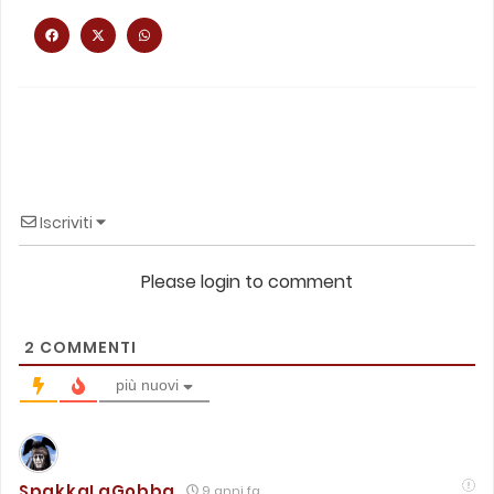
Iscriviti
Please login to comment
2
COMMENTI
più nuovi
SpakkaLaGobba
9 anni fa