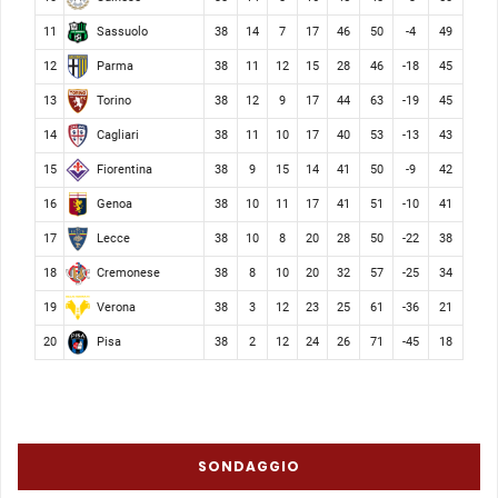
Sassuolo
11
38
14
7
17
46
50
-4
49
Parma
12
38
11
12
15
28
46
-18
45
Torino
13
38
12
9
17
44
63
-19
45
Cagliari
14
38
11
10
17
40
53
-13
43
Fiorentina
15
38
9
15
14
41
50
-9
42
Genoa
16
38
10
11
17
41
51
-10
41
Lecce
17
38
10
8
20
28
50
-22
38
Cremonese
18
38
8
10
20
32
57
-25
34
Verona
19
38
3
12
23
25
61
-36
21
Pisa
20
38
2
12
24
26
71
-45
18
SONDAGGIO