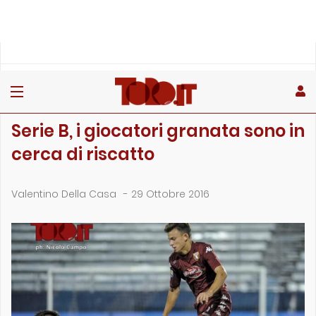
»
»
»
Home
Rubriche
Talenti granata in tour
Serie B, i giocatori granata sono in cerca di riscatto
TALENTI GRANATA IN TOUR
Serie B, i giocatori granata sono in
cerca di riscatto
Valentino Della Casa
-
29 Ottobre 2016