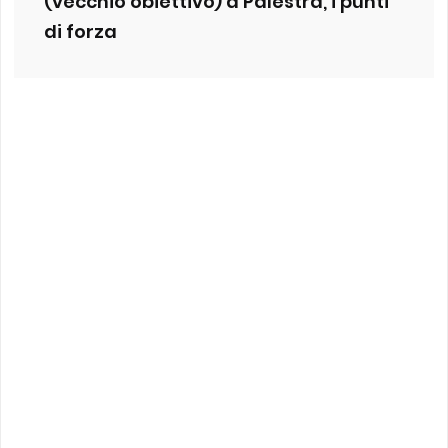
(vecchio obiettivo) a Palestra, i punti
di forza