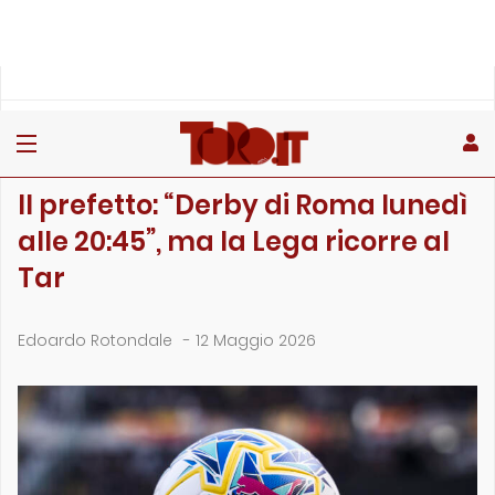
»
»
»
Home
Stagione
Campionato
Il prefetto: “Derby di Roma lunedì alle 20:45”,…
CAMPIONATO
Il prefetto: “Derby di Roma lunedì
alle 20:45”, ma la Lega ricorre al
Tar
Edoardo Rotondale
-
12 Maggio 2026