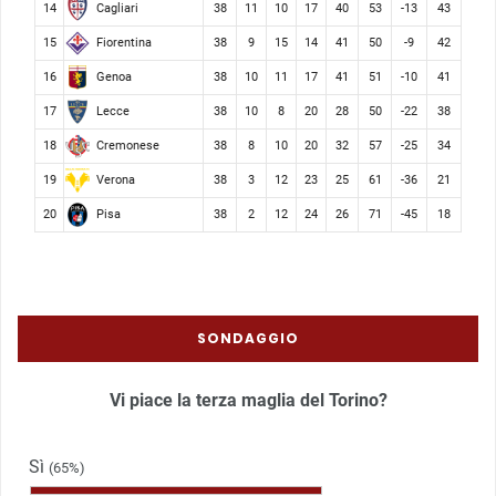
Cagliari
14
38
11
10
17
40
53
-13
43
Fiorentina
15
38
9
15
14
41
50
-9
42
Genoa
16
38
10
11
17
41
51
-10
41
Lecce
17
38
10
8
20
28
50
-22
38
Cremonese
18
38
8
10
20
32
57
-25
34
Verona
19
38
3
12
23
25
61
-36
21
Pisa
20
38
2
12
24
26
71
-45
18
SONDAGGIO
Vi piace la terza maglia del Torino?
Sì
(65%)