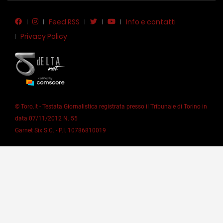
Feed RSS
Info e contatti
Privacy Policy
© Toro.it - Testata Giornalistica registrata presso il Tribunale di Torino in
data 07/11/2012 N. 55
Garnet Six S.C. - P.I. 10786810019