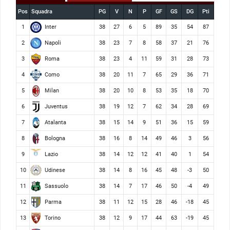
Pos
Squadra
PG
V
N
P
GF
GS
DG
Pti
Inter
1
38
27
6
5
89
35
54
87
Napoli
2
38
23
7
8
58
37
21
76
Roma
3
38
23
4
11
59
31
28
73
Como
4
38
20
11
7
65
29
36
71
Milan
5
38
20
10
8
53
35
18
70
Juventus
6
38
19
12
7
62
34
28
69
Atalanta
7
38
15
14
9
51
36
15
59
Bologna
8
38
16
8
14
49
46
3
56
Lazio
9
38
14
12
12
41
40
1
54
Udinese
10
38
14
8
16
45
48
-3
50
Sassuolo
11
38
14
7
17
46
50
-4
49
Parma
12
38
11
12
15
28
46
-18
45
Torino
13
38
12
9
17
44
63
-19
45