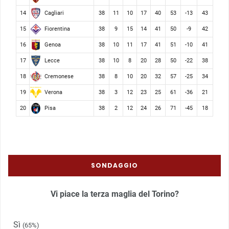
Cagliari
14
38
11
10
17
40
53
-13
43
Fiorentina
15
38
9
15
14
41
50
-9
42
Genoa
16
38
10
11
17
41
51
-10
41
Lecce
17
38
10
8
20
28
50
-22
38
Cremonese
18
38
8
10
20
32
57
-25
34
Verona
19
38
3
12
23
25
61
-36
21
Pisa
20
38
2
12
24
26
71
-45
18
SONDAGGIO
Vi piace la terza maglia del Torino?
Sì
(65%)