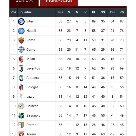
SERIE A
PRIMAVERA
Pos
Squadra
PG
V
N
P
GF
GS
DG
Pti
Inter
1
38
27
6
5
89
35
54
87
Napoli
2
38
23
7
8
58
37
21
76
Roma
3
38
23
4
11
59
31
28
73
Como
4
38
20
11
7
65
29
36
71
Milan
5
38
20
10
8
53
35
18
70
Juventus
6
38
19
12
7
62
34
28
69
Atalanta
7
38
15
14
9
51
36
15
59
Bologna
8
38
16
8
14
49
46
3
56
Lazio
9
38
14
12
12
41
40
1
54
Udinese
10
38
14
8
16
45
48
-3
50
Sassuolo
11
38
14
7
17
46
50
-4
49
Parma
12
38
11
12
15
28
46
-18
45
Torino
13
38
12
9
17
44
63
-19
45