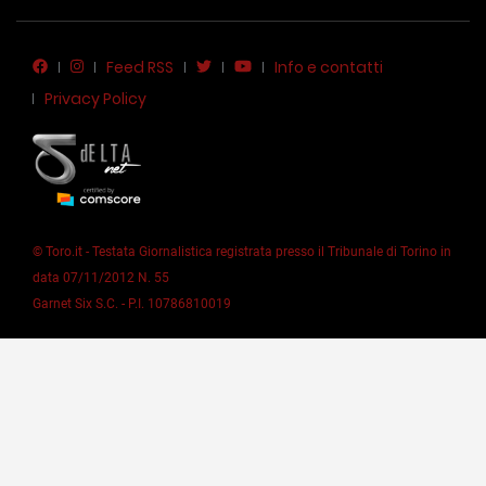
Feed RSS
Info e contatti
Privacy Policy
© Toro.it - Testata Giornalistica registrata presso il Tribunale di Torino in
data 07/11/2012 N. 55
Garnet Six S.C. - P.I. 10786810019