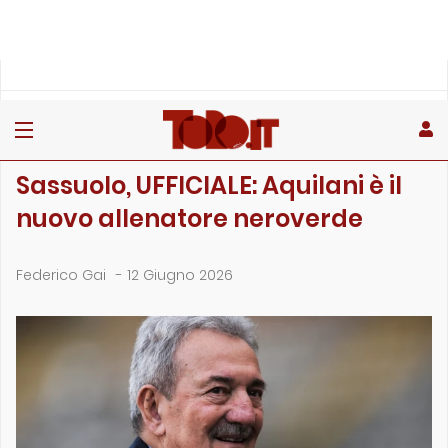
»
»
»
Home
Stagione
Campionato
Sassuolo, UFFICIALE: Aquilani è il nuovo allenatore nerover…
CAMPIONATO
Sassuolo, UFFICIALE: Aquilani è il
nuovo allenatore neroverde
Federico Gai
-
12 Giugno 2026