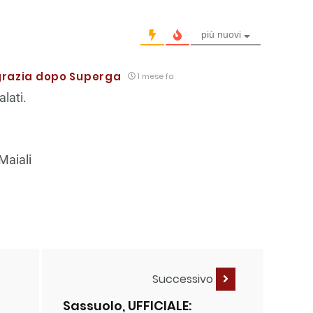
più nuovi
sgrazia dopo Superga
1 mese fa
lati.
 Maiali
Successivo
Sassuolo, UFFICIALE: