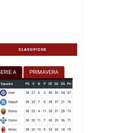
CLASSIFICHE
SERIE A
PRIMAVERA
Squadra
PG
V
N
P
GF
GS
DG
Pti
Inter
38
27
6
5
89
35
54
87
Napoli
38
23
7
8
58
37
21
76
Roma
38
23
4
11
59
31
28
73
Como
38
20
11
7
65
29
36
71
Milan
38
20
10
8
53
35
18
70