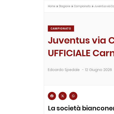
»
»
»
Home
Stagione
Campionato
Juventus via Co
CAMPIONATO
Juventus via C
UFFICIALE Carn
Edoardo Spedale
-
12 Giugno 2026
La società bianconer