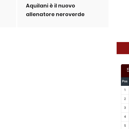
Aquilani è il nuovo
allenatore neroverde
Pos
1
2
3
4
5