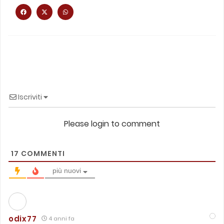
Iscriviti
Please login to comment
17
COMMENTI
più nuovi
odix77
4 anni fa