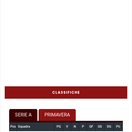
CLASSIFICHE
SERIE A
PRIMAVERA
Pos
Squadra
PG
V
N
P
GF
GS
DG
Pti