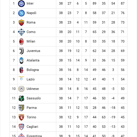
Inter
1
38
27
6
5
89
35
54
87
Napoli
2
38
23
7
8
58
37
21
76
Roma
3
38
23
4
11
59
31
28
73
Como
4
38
20
11
7
65
29
36
71
Milan
5
38
20
10
8
53
35
18
70
Juventus
6
38
19
12
7
62
34
28
69
Atalanta
7
38
15
14
9
51
36
15
59
Bologna
8
38
16
8
14
49
46
3
56
Lazio
9
38
14
12
12
41
40
1
54
Udinese
10
38
14
8
16
45
48
-3
50
Sassuolo
11
38
14
7
17
46
50
-4
49
Parma
12
38
11
12
15
28
46
-18
45
Torino
13
38
12
9
17
44
63
-19
45
Cagliari
14
38
11
10
17
40
53
-13
43
Fiorentina
15
38
9
15
14
41
50
-9
42