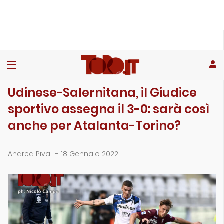
»
»
»
Home
Stagione
Campionato
Udinese-Salernitana, il Giudice sportivo assegna il 3-0: sar…
CAMPIONATO
Udinese-Salernitana, il Giudice
sportivo assegna il 3-0: sarà così
anche per Atalanta-Torino?
Andrea Piva
-
18 Gennaio 2022