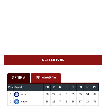
CLASSIFICHE
SERIE A
PRIMAVERA
Pos
Squadra
PG
V
N
P
GF
GS
DG
Pti
Inter
1
38
27
6
5
89
35
54
87
Napoli
2
38
23
7
8
58
37
21
76