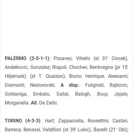
PALERMO (3-5-1-1)
: Posavec; Vitiello (st 31′ Ciocek),
Andelkovic, Gonzalez; Rispoli, Chochev, Bentivegna (pr 15′
Hiljemark) (st 1′ Quaison), Bruno Henrique, Aleesami;
Diamanti; Nestorovski.
A disp.
: Fulignati, Rajkovic,
Goldaniga, Embalo, Sallai, Balogh, Bouy, Jajalo,
Morganella.
All.
De Zerbi.
TORINO (4-3-3)
: Hart; Zappacosta, Rossettini, Castan,
Barreca; Benassi, Valdifiori (st 39′ Lukic), Baselli (21′ Obi);