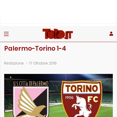
»
»
»
Home
Toro
Partite
Palermo-Torino 1-4
PARTITE
Palermo-Torino 1-4
Redazione
-
17 Ottobre 2016