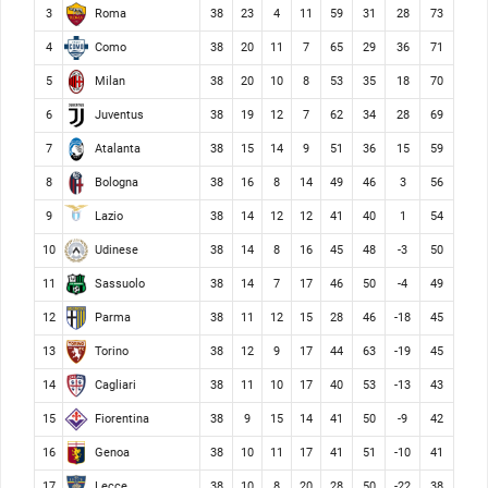
Roma
3
38
23
4
11
59
31
28
73
Como
4
38
20
11
7
65
29
36
71
Milan
5
38
20
10
8
53
35
18
70
Juventus
6
38
19
12
7
62
34
28
69
Atalanta
7
38
15
14
9
51
36
15
59
Bologna
8
38
16
8
14
49
46
3
56
Lazio
9
38
14
12
12
41
40
1
54
Udinese
10
38
14
8
16
45
48
-3
50
Sassuolo
11
38
14
7
17
46
50
-4
49
Parma
12
38
11
12
15
28
46
-18
45
Torino
13
38
12
9
17
44
63
-19
45
Cagliari
14
38
11
10
17
40
53
-13
43
Fiorentina
15
38
9
15
14
41
50
-9
42
Genoa
16
38
10
11
17
41
51
-10
41
Lecce
17
38
10
8
20
28
50
-22
38