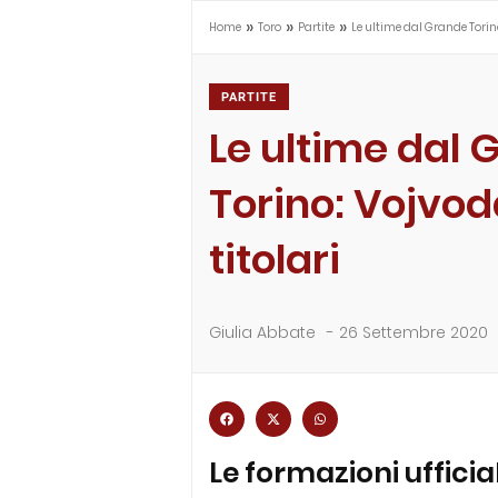
»
»
»
Home
Toro
Partite
Le ultime dal Grande Torino
PARTITE
Le ultime dal 
Torino: Vojvod
titolari
Giulia Abbate
-
26 Settembre 2020
Le formazioni ufficia