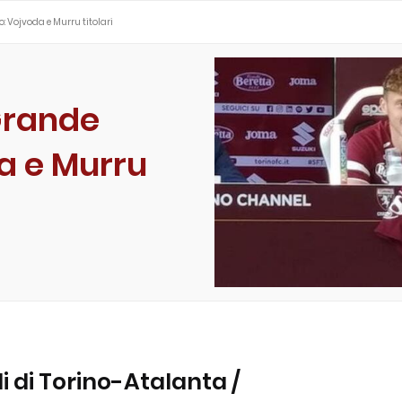
: Vojvoda e Murru titolari
Grande
a e Murru
li di Torino-Atalanta /