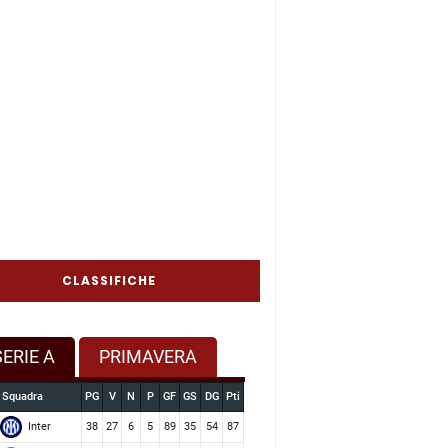
CLASSIFICHE
SERIE A
PRIMAVERA
Squadra
PG
V
N
P
GF
GS
DG
Pti
Inter
38
27
6
5
89
35
54
87