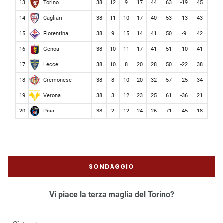
Torino
13
38
12
9
17
44
63
-19
45
Cagliari
14
38
11
10
17
40
53
-13
43
Fiorentina
15
38
9
15
14
41
50
-9
42
Genoa
16
38
10
11
17
41
51
-10
41
Lecce
17
38
10
8
20
28
50
-22
38
Cremonese
18
38
8
10
20
32
57
-25
34
Verona
19
38
3
12
23
25
61
-36
21
Pisa
20
38
2
12
24
26
71
-45
18
SONDAGGIO
Vi piace la terza maglia del Torino?