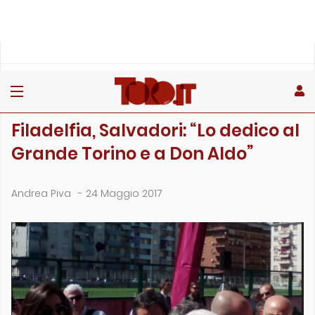
»
»
»
Home
Toro
Primo piano
Filadelfia, Salvadori: “Lo dedico al Grande Torino e a…
PRIMO PIANO
Filadelfia, Salvadori: “Lo dedico al
Grande Torino e a Don Aldo”
Andrea Piva
-
24 Maggio 2017