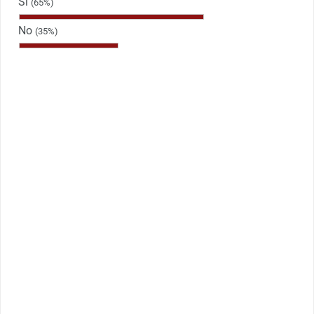
Sì
(65%)
No
(35%)