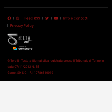
Feed RSS
Info e contatti
Privacy Policy
© Toro.it - Testata Giornalistica registrata presso il Tribunale di Torino in
data 07/11/2012 N. 55
Garnet Six S.C. - P.I. 10786810019