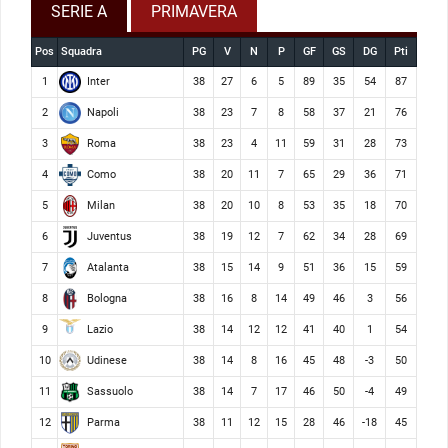
SERIE A
PRIMAVERA
Pos
Squadra
PG
V
N
P
GF
GS
DG
Pti
Inter
1
38
27
6
5
89
35
54
87
Napoli
2
38
23
7
8
58
37
21
76
Roma
3
38
23
4
11
59
31
28
73
Como
4
38
20
11
7
65
29
36
71
Milan
5
38
20
10
8
53
35
18
70
Juventus
6
38
19
12
7
62
34
28
69
Atalanta
7
38
15
14
9
51
36
15
59
Bologna
8
38
16
8
14
49
46
3
56
Lazio
9
38
14
12
12
41
40
1
54
Udinese
10
38
14
8
16
45
48
-3
50
Sassuolo
11
38
14
7
17
46
50
-4
49
Parma
12
38
11
12
15
28
46
-18
45