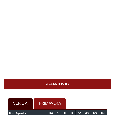
CLASSIFICHE
SERIE A
PRIMAVERA
Pos
Squadra
PG
V
N
P
GF
GS
DG
Pti