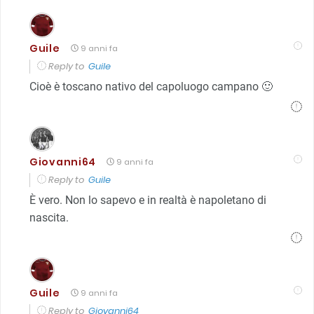
Guile
9 anni fa
Reply to
Guile
Cioè è toscano nativo del capoluogo campano 🙂
Giovanni64
9 anni fa
Reply to
Guile
È vero. Non lo sapevo e in realtà è napoletano di
nascita.
Guile
9 anni fa
Reply to
Giovanni64