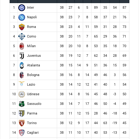
Inter
1
38
27
6
5
89
35
54
87
Napoli
2
38
23
7
8
58
37
21
76
Roma
3
38
23
4
11
59
31
28
73
Como
4
38
20
11
7
65
29
36
71
Milan
5
38
20
10
8
53
35
18
70
Juventus
6
38
19
12
7
62
34
28
69
Atalanta
7
38
15
14
9
51
36
15
59
Bologna
8
38
16
8
14
49
46
3
56
Lazio
9
38
14
12
12
41
40
1
54
Udinese
10
38
14
8
16
45
48
-3
50
Sassuolo
11
38
14
7
17
46
50
-4
49
Parma
12
38
11
12
15
28
46
-18
45
Torino
13
38
12
9
17
44
63
-19
45
Cagliari
14
38
11
10
17
40
53
-13
43