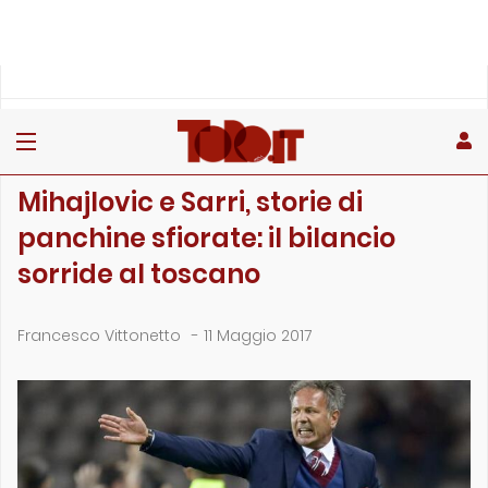
»
»
»
Home
Toro
Primo piano
Mihajlovic e Sarri, storie di panchine sfiorate: il bilancio…
PRIMO PIANO
Mihajlovic e Sarri, storie di
panchine sfiorate: il bilancio
sorride al toscano
Francesco Vittonetto
-
11 Maggio 2017