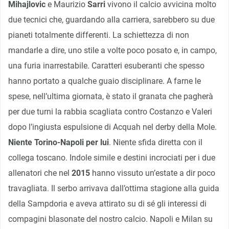
Mihajlovic
e Maurizio
Sarri
vivono il calcio avvicina molto
due tecnici che, guardando alla carriera, sarebbero su due
pianeti totalmente differenti. La schiettezza di non
mandarle a dire, uno stile a volte poco posato e, in campo,
una furia inarrestabile. Caratteri esuberanti che spesso
hanno portato a qualche guaio disciplinare. A farne le
spese, nell’ultima giornata, è stato il granata che pagherà
per due turni la rabbia scagliata contro Costanzo e Valeri
dopo l’ingiusta espulsione di Acquah nel derby della Mole.
Niente Torino-Napoli per lui
. Niente sfida diretta con il
collega toscano. Indole simile e destini incrociati per i due
allenatori che nel
2015
hanno vissuto un’estate a dir poco
travagliata. Il serbo arrivava dall’ottima stagione alla guida
della Sampdoria e aveva attirato su di sé gli interessi di
compagini blasonate del nostro calcio. Napoli e Milan su