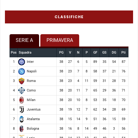
CLASSIFICHE
SERIE A
PRIMAVERA
Pos
Squadra
PG
V
N
P
GF
GS
DG
Pti
Inter
1
38
27
6
5
89
35
54
87
Napoli
2
38
23
7
8
58
37
21
76
Roma
3
38
23
4
11
59
31
28
73
Como
4
38
20
11
7
65
29
36
71
Milan
5
38
20
10
8
53
35
18
70
Juventus
6
38
19
12
7
62
34
28
69
Atalanta
7
38
15
14
9
51
36
15
59
Bologna
8
38
16
8
14
49
46
3
56