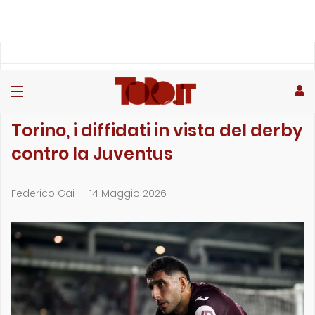
»
»
»
Home
Toro
Primo piano
Torino, i diffidati in vista del derby contro la Juventus
PRIMO PIANO
Torino, i diffidati in vista del derby
contro la Juventus
Federico Gai
-
14 Maggio 2026