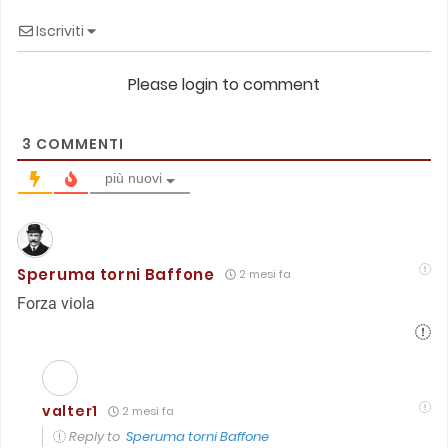
Iscriviti
Please login to comment
3
COMMENTI
più nuovi
Speruma torni Baffone
2 mesi fa
Forza viola
valter1
2 mesi fa
Reply to
Speruma torni Baffone