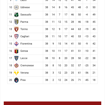
Lazio
9
38
14
12
12
41
40
1
54
Udinese
10
38
14
8
16
45
48
-3
50
Sassuolo
11
38
14
7
17
46
50
-4
49
Parma
12
38
11
12
15
28
46
-18
45
Torino
13
38
12
9
17
44
63
-19
45
Cagliari
14
38
11
10
17
40
53
-13
43
Fiorentina
15
38
9
15
14
41
50
-9
42
Genoa
16
38
10
11
17
41
51
-10
41
Lecce
17
38
10
8
20
28
50
-22
38
Cremonese
18
38
8
10
20
32
57
-25
34
Verona
19
38
3
12
23
25
61
-36
21
Pisa
20
38
2
12
24
26
71
-45
18