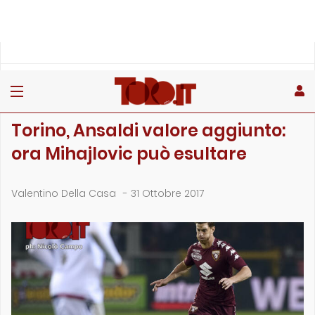
»
»
»
Home
Toro
Primo piano
Torino, Ansaldi valore aggiunto: ora Mihajlovic può esultar…
PRIMO PIANO
Torino, Ansaldi valore aggiunto:
ora Mihajlovic può esultare
Valentino Della Casa
-
31 Ottobre 2017