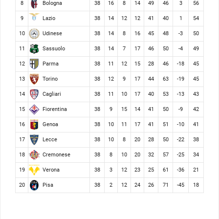
Bologna
8
38
16
8
14
49
46
3
56
Lazio
9
38
14
12
12
41
40
1
54
Udinese
10
38
14
8
16
45
48
-3
50
Sassuolo
11
38
14
7
17
46
50
-4
49
Parma
12
38
11
12
15
28
46
-18
45
Torino
13
38
12
9
17
44
63
-19
45
Cagliari
14
38
11
10
17
40
53
-13
43
Fiorentina
15
38
9
15
14
41
50
-9
42
Genoa
16
38
10
11
17
41
51
-10
41
Lecce
17
38
10
8
20
28
50
-22
38
Cremonese
18
38
8
10
20
32
57
-25
34
Verona
19
38
3
12
23
25
61
-36
21
Pisa
20
38
2
12
24
26
71
-45
18