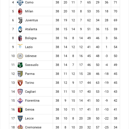
Como
4
38
20
11
7
65
29
36
71
Milan
5
38
20
10
8
53
35
18
70
Juventus
6
38
19
12
7
62
34
28
69
Atalanta
7
38
15
14
9
51
36
15
59
Bologna
8
38
16
8
14
49
46
3
56
Lazio
9
38
14
12
12
41
40
1
54
Udinese
10
38
14
8
16
45
48
-3
50
Sassuolo
11
38
14
7
17
46
50
-4
49
Parma
12
38
11
12
15
28
46
-18
45
Torino
13
38
12
9
17
44
63
-19
45
Cagliari
14
38
11
10
17
40
53
-13
43
Fiorentina
15
38
9
15
14
41
50
-9
42
Genoa
16
38
10
11
17
41
51
-10
41
Lecce
17
38
10
8
20
28
50
-22
38
Cremonese
18
38
8
10
20
32
57
-25
34