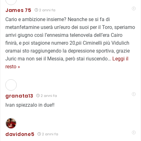
James 75
2 anni fa
Cario e ambizione insieme? Neanche se si fa di
metanfetamine userà un’euro dei suoi per il Toro, speriamo
arrivi giugno così l’ennesima telenovela dell’era Cairo
finirà, e poi stagione numero 20,pii Ciminelli più Vidulich
oramai sto raggiungendo la depressione sportiva, grazie
Juric ma non sei il Messia, però stai riuscendo
…
Leggi il
resto »
granata13
2 anni fa
Ivan spiezzalo in due!!
davidone5
2 anni fa