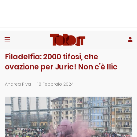
»
»
»
Home
Toro
Primo piano
Filadelfia: 2000 tifosi, che ovazione per Juric! Non c’…
PRIMO PIANO
Filadelfia: 2000 tifosi, che
ovazione per Juric! Non c’è Ilic
Andrea Piva
-
18 Febbraio 2024