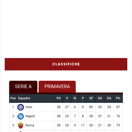
CLASSIFICHE
SERIE A
PRIMAVERA
Pos
Squadra
PG
V
N
P
GF
GS
DG
Pti
Inter
1
38
27
6
5
89
35
54
87
Napoli
2
38
23
7
8
58
37
21
76
Roma
3
38
23
4
11
59
31
28
73