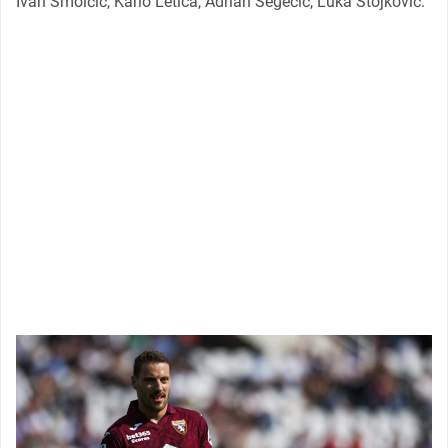
Ivan Smolčić, Karlo Letica, Adrian Segečić, Luka Stojković.