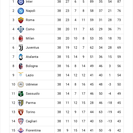
Inter
1
38
27
6
5
89
35
54
87
Napoli
2
38
23
7
8
58
37
21
76
Roma
3
38
23
4
11
59
31
28
73
Como
4
38
20
11
7
65
29
36
71
Milan
5
38
20
10
8
53
35
18
70
Juventus
6
38
19
12
7
62
34
28
69
Atalanta
7
38
15
14
9
51
36
15
59
Bologna
8
38
16
8
14
49
46
3
56
Lazio
9
38
14
12
12
41
40
1
54
Udinese
10
38
14
8
16
45
48
-3
50
Sassuolo
11
38
14
7
17
46
50
-4
49
Parma
12
38
11
12
15
28
46
-18
45
Torino
13
38
12
9
17
44
63
-19
45
Cagliari
14
38
11
10
17
40
53
-13
43
Fiorentina
15
38
9
15
14
41
50
-9
42