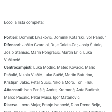
Ecco la lista completa:
Portieri
: Dominik Livaković, Dominik Kotarski, Ivor Pandur.
Difensori
: Joško Gvardiol, Duje Ćaleta-Car, Josip Šutalo,
Josip Stanišić, Marin Pongračić, Martin Erlić, Luka
Vušković.
Centrocampisti
: Luka Modrić, Mateo Kovačić, Mario
Pašalić, Nikola Vlašić, Luka Sučić, Martin Baturina,
Kristijan Jakić, Petar Sučić, Nikola Moro, Toni Fruk.
Attaccanti
: Ivan Perišić, Andrej Kramarić, Ante Budimir,
Marco Pašalić, Petar Musa, Igor Matanović.
Riserve
: Lovro Majer, Franjo Ivanović, Dion Drena Beljo,