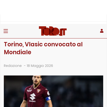
»
»
»
Home
Toro
Primo piano
Torino, Vlasic convocato al Mondiale
PRIMO PIANO
Torino, Vlasic convocato al
Mondiale
Redazione
-
18 Maggio 2026