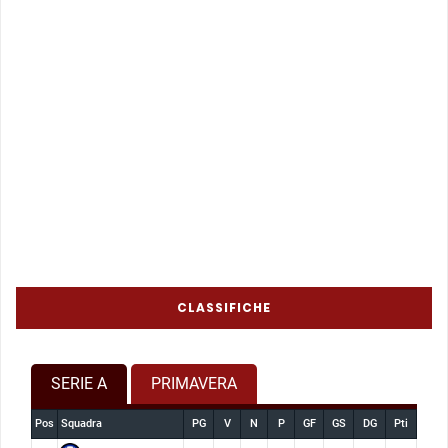
CLASSIFICHE
SERIE A
PRIMAVERA
Pos
Squadra
PG
V
N
P
GF
GS
DG
Pti