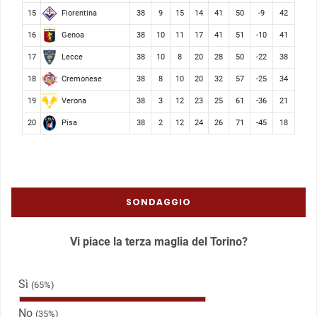
Fiorentina
15
38
9
15
14
41
50
-9
42
Genoa
16
38
10
11
17
41
51
-10
41
Lecce
17
38
10
8
20
28
50
-22
38
Cremonese
18
38
8
10
20
32
57
-25
34
Verona
19
38
3
12
23
25
61
-36
21
Pisa
20
38
2
12
24
26
71
-45
18
SONDAGGIO
Vi piace la terza maglia del Torino?
Sì
(65%)
No
(35%)