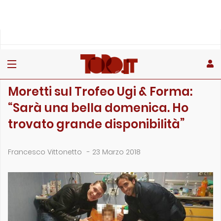
»
»
»
Home
Toro
Primo piano
Moretti sul Trofeo Ugi & Forma: “Sarà una bella …
PRIMO PIANO
Moretti sul Trofeo Ugi & Forma:
“Sarà una bella domenica. Ho
trovato grande disponibilità”
Francesco Vittonetto
-
23 Marzo 2018