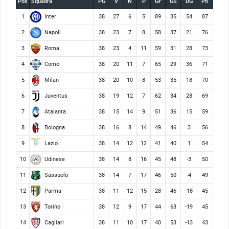
Pos
Squadra
PG
V
N
P
GF
GS
DG
Pti
Inter
1
38
27
6
5
89
35
54
87
Napoli
2
38
23
7
8
58
37
21
76
Roma
3
38
23
4
11
59
31
28
73
Como
4
38
20
11
7
65
29
36
71
Milan
5
38
20
10
8
53
35
18
70
Juventus
6
38
19
12
7
62
34
28
69
Atalanta
7
38
15
14
9
51
36
15
59
Bologna
8
38
16
8
14
49
46
3
56
Lazio
9
38
14
12
12
41
40
1
54
Udinese
10
38
14
8
16
45
48
-3
50
Sassuolo
11
38
14
7
17
46
50
-4
49
Parma
12
38
11
12
15
28
46
-18
45
Torino
13
38
12
9
17
44
63
-19
45
Cagliari
14
38
11
10
17
40
53
-13
43