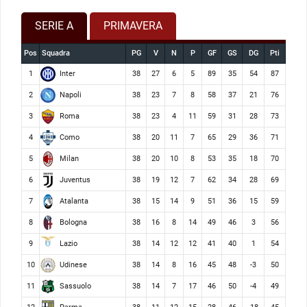
SERIE A
PRIMAVERA
Pos
Squadra
PG
V
N
P
GF
GS
DG
Pti
Inter
1
38
27
6
5
89
35
54
87
Napoli
2
38
23
7
8
58
37
21
76
Roma
3
38
23
4
11
59
31
28
73
Como
4
38
20
11
7
65
29
36
71
Milan
5
38
20
10
8
53
35
18
70
Juventus
6
38
19
12
7
62
34
28
69
Atalanta
7
38
15
14
9
51
36
15
59
Bologna
8
38
16
8
14
49
46
3
56
Lazio
9
38
14
12
12
41
40
1
54
Udinese
10
38
14
8
16
45
48
-3
50
Sassuolo
11
38
14
7
17
46
50
-4
49