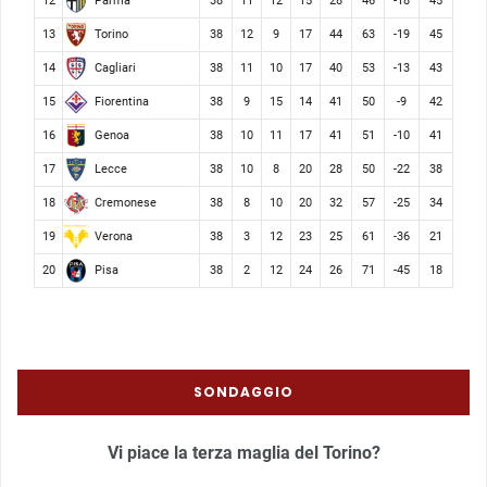
Parma
12
38
11
12
15
28
46
-18
45
Torino
13
38
12
9
17
44
63
-19
45
Cagliari
14
38
11
10
17
40
53
-13
43
Fiorentina
15
38
9
15
14
41
50
-9
42
Genoa
16
38
10
11
17
41
51
-10
41
Lecce
17
38
10
8
20
28
50
-22
38
Cremonese
18
38
8
10
20
32
57
-25
34
Verona
19
38
3
12
23
25
61
-36
21
Pisa
20
38
2
12
24
26
71
-45
18
SONDAGGIO
Vi piace la terza maglia del Torino?