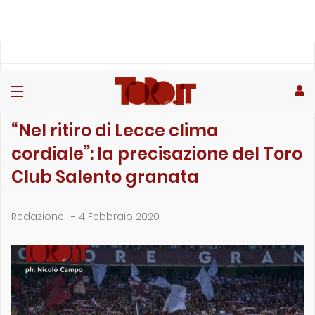
»
»
»
Home
Attualità
Lettere alla redazione
“Nel ritiro di Lecce clima cordiale”: la precisa…
LETTERE ALLA REDAZIONE
“Nel ritiro di Lecce clima
cordiale”: la precisazione del Toro
Club Salento granata
Redazione
-
4 Febbraio 2020