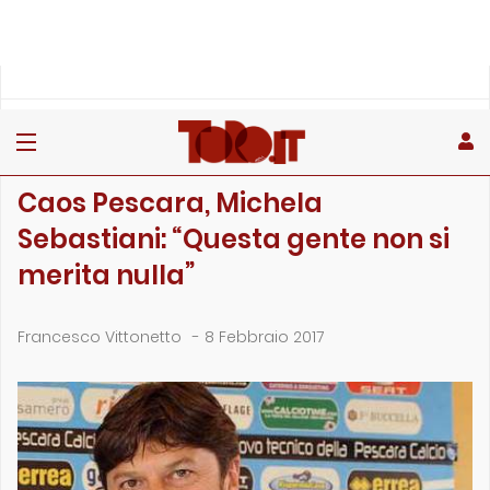
»
»
»
Home
Attualità
News
Caos Pescara, Michela Sebastiani: “Questa gente non si…
NEWS
Caos Pescara, Michela
Sebastiani: “Questa gente non si
merita nulla”
Francesco Vittonetto
-
8 Febbraio 2017