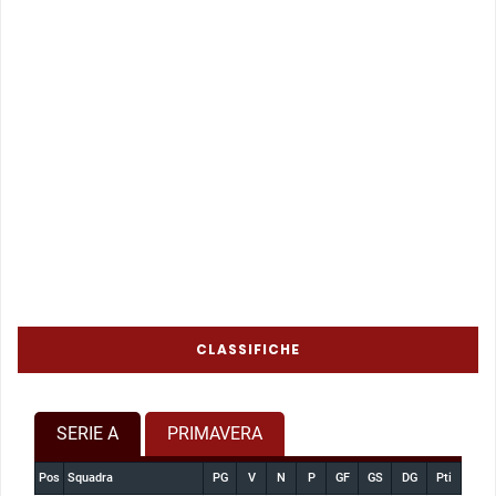
CLASSIFICHE
SERIE A
PRIMAVERA
Pos
Squadra
PG
V
N
P
GF
GS
DG
Pti