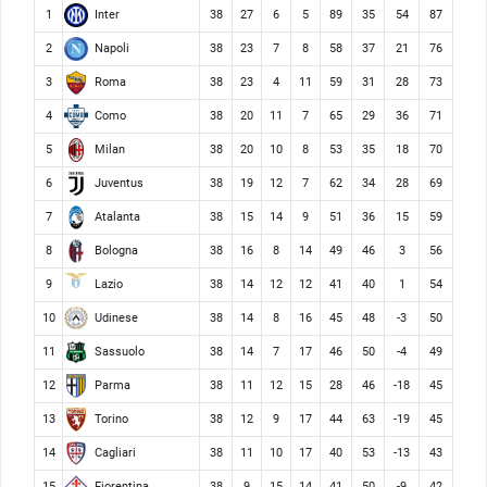
Inter
1
38
27
6
5
89
35
54
87
Napoli
2
38
23
7
8
58
37
21
76
Roma
3
38
23
4
11
59
31
28
73
Como
4
38
20
11
7
65
29
36
71
Milan
5
38
20
10
8
53
35
18
70
Juventus
6
38
19
12
7
62
34
28
69
Atalanta
7
38
15
14
9
51
36
15
59
Bologna
8
38
16
8
14
49
46
3
56
Lazio
9
38
14
12
12
41
40
1
54
Udinese
10
38
14
8
16
45
48
-3
50
Sassuolo
11
38
14
7
17
46
50
-4
49
Parma
12
38
11
12
15
28
46
-18
45
Torino
13
38
12
9
17
44
63
-19
45
Cagliari
14
38
11
10
17
40
53
-13
43
Fiorentina
15
38
9
15
14
41
50
-9
42