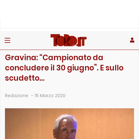
»
»
»
Home
Attualità
News
Gravina: “Campionato da concludere il 30 giugno”…
NEWS
Gravina: “Campionato da
concludere il 30 giugno”. E sullo
scudetto…
Redazione
-
15 Marzo 2020