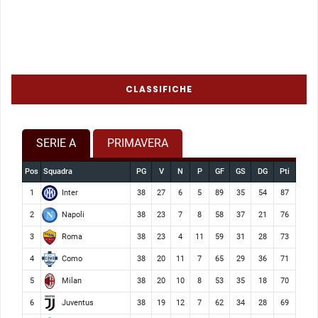
CLASSIFICHE
SERIE A
PRIMAVERA
Pos
Squadra
PG
V
N
P
GF
GS
DG
Pti
Inter
1
38
27
6
5
89
35
54
87
Napoli
2
38
23
7
8
58
37
21
76
Roma
3
38
23
4
11
59
31
28
73
Como
4
38
20
11
7
65
29
36
71
Milan
5
38
20
10
8
53
35
18
70
Juventus
6
38
19
12
7
62
34
28
69