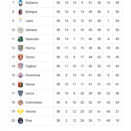
Atalanta
7
38
15
14
9
51
36
15
59
Bologna
8
38
16
8
14
49
46
3
56
Lazio
9
38
14
12
12
41
40
1
54
Udinese
10
38
14
8
16
45
48
-3
50
Sassuolo
11
38
14
7
17
46
50
-4
49
Parma
12
38
11
12
15
28
46
-18
45
Torino
13
38
12
9
17
44
63
-19
45
Cagliari
14
38
11
10
17
40
53
-13
43
Fiorentina
15
38
9
15
14
41
50
-9
42
Genoa
16
38
10
11
17
41
51
-10
41
Lecce
17
38
10
8
20
28
50
-22
38
Cremonese
18
38
8
10
20
32
57
-25
34
Verona
19
38
3
12
23
25
61
-36
21
Pisa
20
38
2
12
24
26
71
-45
18