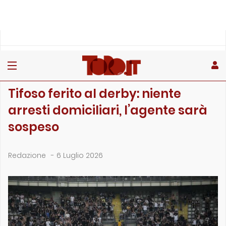
»
»
»
Home
Attualità
News
Tifoso ferito al derby: niente arresti domiciliari, l’…
NEWS
Tifoso ferito al derby: niente
arresti domiciliari, l’agente sarà
sospeso
Redazione
-
6 Luglio 2026