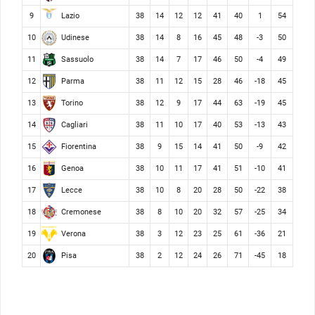
Lazio
9
38
14
12
12
41
40
1
54
Udinese
10
38
14
8
16
45
48
-3
50
Sassuolo
11
38
14
7
17
46
50
-4
49
Parma
12
38
11
12
15
28
46
-18
45
Torino
13
38
12
9
17
44
63
-19
45
Cagliari
14
38
11
10
17
40
53
-13
43
Fiorentina
15
38
9
15
14
41
50
-9
42
Genoa
16
38
10
11
17
41
51
-10
41
Lecce
17
38
10
8
20
28
50
-22
38
Cremonese
18
38
8
10
20
32
57
-25
34
Verona
19
38
3
12
23
25
61
-36
21
Pisa
20
38
2
12
24
26
71
-45
18