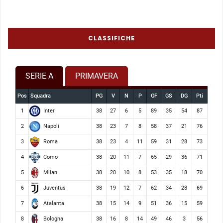
CLASSIFICHE
SERIE A
PRIMAVERA
Pos
Squadra
PG
V
N
P
GF
GS
DG
Pti
Inter
1
38
27
6
5
89
35
54
87
Napoli
2
38
23
7
8
58
37
21
76
Roma
3
38
23
4
11
59
31
28
73
Como
4
38
20
11
7
65
29
36
71
Milan
5
38
20
10
8
53
35
18
70
Juventus
6
38
19
12
7
62
34
28
69
Atalanta
7
38
15
14
9
51
36
15
59
Bologna
8
38
16
8
14
49
46
3
56