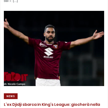
dal 1′: [...]
NEWS
L’ex Djidji sbarca in King’s League: giocherà nella