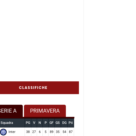
CLASSIFICHE
SERIE A
PRIMAVERA
Squadra
PG
V
N
P
GF
GS
DG
Pti
Inter
38
27
6
5
89
35
54
87