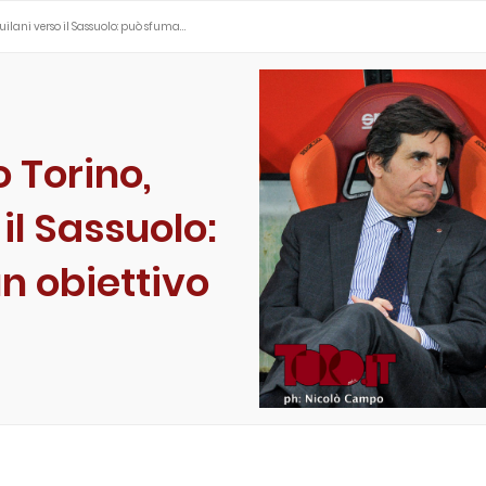
ilani verso il Sassuolo: può sfuma…
 Torino,
il Sassuolo:
n obiettivo