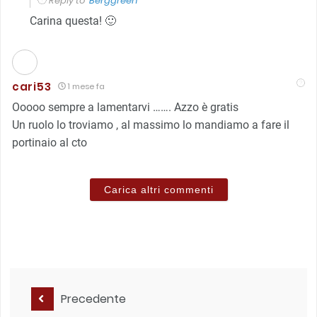
Reply to
Berggreen
Carina questa! 🙂
cari53
1 mese fa
Ooooo sempre a lamentarvi ……. Azzo è gratis
Un ruolo lo troviamo , al massimo lo mandiamo a fare il
portinaio al cto
Carica altri commenti
Precedente