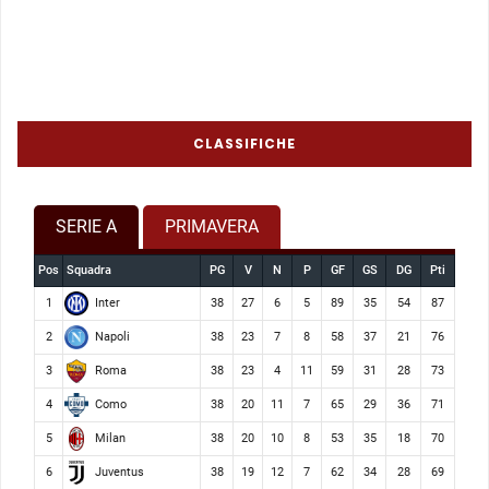
CLASSIFICHE
SERIE A
PRIMAVERA
Pos
Squadra
PG
V
N
P
GF
GS
DG
Pti
Inter
1
38
27
6
5
89
35
54
87
Napoli
2
38
23
7
8
58
37
21
76
Roma
3
38
23
4
11
59
31
28
73
Como
4
38
20
11
7
65
29
36
71
Milan
5
38
20
10
8
53
35
18
70
Juventus
6
38
19
12
7
62
34
28
69