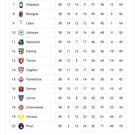
Atalanta
7
38
15
14
9
51
36
15
59
Bologna
8
38
16
8
14
49
46
3
56
Lazio
9
38
14
12
12
41
40
1
54
Udinese
10
38
14
8
16
45
48
-3
50
Sassuolo
11
38
14
7
17
46
50
-4
49
Parma
12
38
11
12
15
28
46
-18
45
Torino
13
38
12
9
17
44
63
-19
45
Cagliari
14
38
11
10
17
40
53
-13
43
Fiorentina
15
38
9
15
14
41
50
-9
42
Genoa
16
38
10
11
17
41
51
-10
41
Lecce
17
38
10
8
20
28
50
-22
38
Cremonese
18
38
8
10
20
32
57
-25
34
Verona
19
38
3
12
23
25
61
-36
21
Pisa
20
38
2
12
24
26
71
-45
18